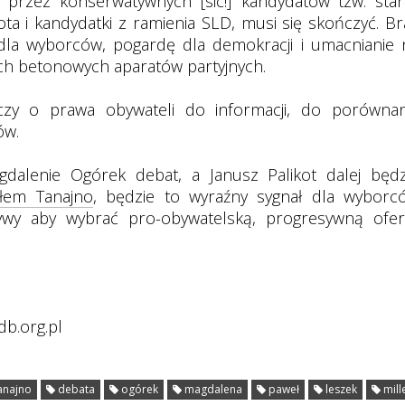
rzez konserwatywnych [sic!] kandydatów tzw. stare
ota i kandydatki z ramienia SLD, musi się skończyć. Br
la wyborców, pogardę dla demokracji i umacnianie 
ch betonowych aparatów partyjnych.
zy o prawa obywateli do informacji, do porównan
ów.
agdalenie Ogórek debat, a Janusz Palikot dalej będz
łem Tanajno
, będzie to wyraźny sygnał dla wyborc
tywy aby wybrać pro-obywatelską, progresywną ofer
db.org.pl
anajno
debata
ogórek
magdalena
paweł
leszek
mill