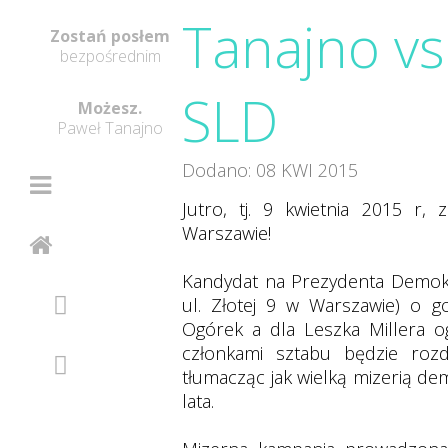
Tanajno vs
Zostań posłem
bezpośrednim
SLD
Możesz.
Paweł Tanajno
Dodano: 08 KWI 2015
Jutro, tj. 9 kwietnia 2015 r
Warszawie!
Kandydat na Prezydenta Demokr
ul. Złotej 9 w Warszawie) o g
Ogórek a dla Leszka Millera o
członkami sztabu będzie rozd
tłumacząc jak wielką mizerią de
lata.