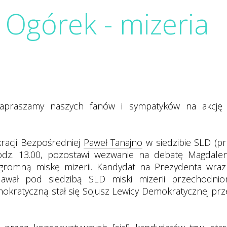
 Ogórek - mizeria
, zapraszamy naszych fanów i sympatyków na akcję
acji Bezpośredniej
Paweł Tanajno
w siedzibie SLD (pr
odz. 13.00, pozostawi wezwanie na debatę Magdalen
gromną miskę mizerii. Kandydat na Prezydenta wraz
awał pod siedzibą SLD miski mizerii przechodnio
mokratyczną stał się Sojusz Lewicy Demokratycznej prz