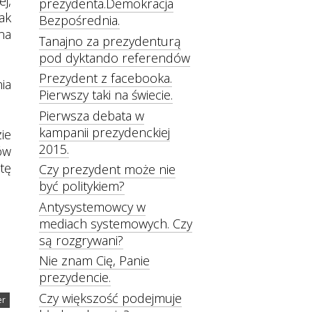
j,
prezydenta.Demokracja
ak
Bezpośrednia.
na
Tanajno za prezydenturą
pod dyktando referendów
Prezydent z facebooka.
ia
Pierwszy taki na świecie.
Pierwsza debata w
kampanii prezydenckiej
ie
2015.
ów
tę
Czy prezydent może nie
być politykiem?
Antysystemowcy w
mediach systemowych. Czy
są rozgrywani?
Nie znam Cię, Panie
prezydencie.
Czy większość podejmuje
er