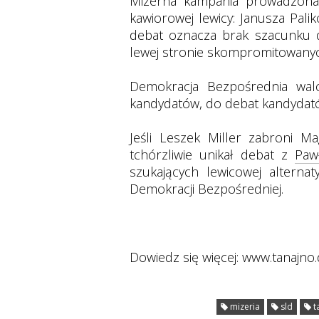
Mizerna kampania prowadzona p
kawiorowej lewicy: Janusza Palik
debat oznacza brak szacunku d
lewej stronie skompromitowany
Demokracja Bezpośrednia walc
kandydatów, do debat kandydat
Jeśli Leszek Miller zabroni M
tchórzliwie unikał debat z
Paw
szukających lewicowej alterna
Demokracji Bezpośredniej.
Dowiedz się więcej: www.tanajno.
mizeria
sld
t