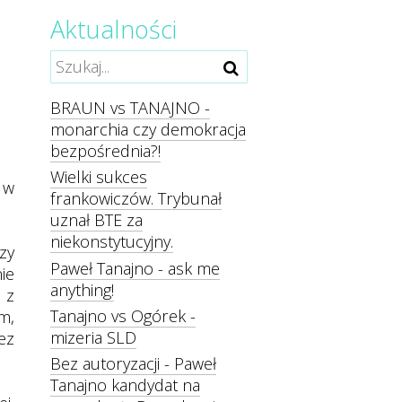
Aktualności
BRAUN vs TANAJNO -
monarchia czy demokracja
bezpośrednia?!
Wielki sukces
 w
frankowiczów. Trybunał
uznał BTE za
niekonstytucyjny.
zy
Paweł Tanajno - ask me
ie
anything!
 z
Tanajno vs Ogórek -
m,
mizeria SLD
ez
Bez autoryzacji - Paweł
Tanajno kandydat na