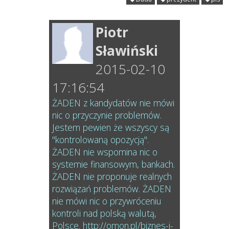
Piotr
Sławiński
2015-02-10
17:16:54
ŻADEN z kandydatów nie mówi
nic o przyczynie problemów.
Jestem pewien że wszyscy są
"kontrolowaną opozycją".
ŻADEN nie wspomina nic o
systemie finansowym, bankach.
ŻADEN nie proponuje realnych
rozwiązań problemów. ŻADEN
nie mówi nic o przywróceniu
kontroli nad polską walutą,
Polsce. http://omon.pl/biznes-i-