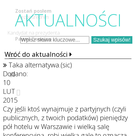
Zostań posłem
AKTUALNOŚC
I
bezpośrednim
Kandydat na prezydenta
Paweł Tanajno
Wróć do aktualności
Taka alternatywa.(sic)
Dodano:
10
LUT
2015
Czy jeśli ktoś wynajmuje z partyjnych (czyli
publicznych, z twoich podatków) pieniędzy
pół hotelu w Warszawie i wielką salę
konferencyjną, robi wielką galę to oznacza,