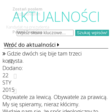
Zostań posłem
AKTUALNOŚC
I
bezpośrednim
Kandydat na prezydenta
Paweł Tanajno
Wróć do aktualności
Gdzie dwóch się bije tam trzeci
korzysta.
Dodano:
22
STY
2015
Obywatele za lewicą. Obywatele za prawicą.
My się spieramy, nieraz kłócimy.
Wydaje nam się, że spór ideologiczny to