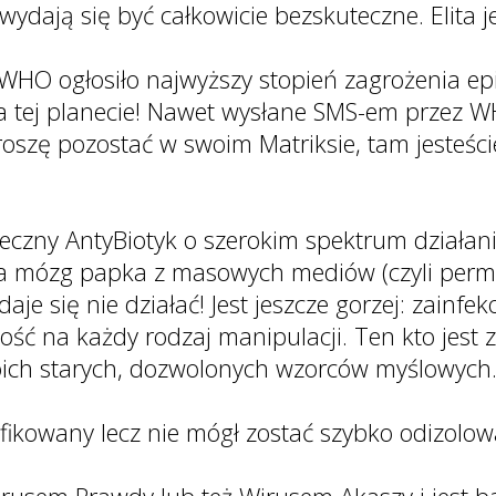
wydają się być całkowicie bezskuteczne. Elita j
WHO ogłosiło najwyższy stopień zagrożenia ep
a tej planecie! Nawet wysłane SMS-em przez W
oszę pozostać w swoim Matriksie, tam jesteści
uteczny AntyBiotyk o szerokim spektrum działan
ąca mózg papka z masowych mediów (czyli perm
aje się nie działać! Jest jeszcze gorzej: zainfe
ość na każdy rodzaj manipulacji. Ten kto jest
woich starych, dozwolonych wzorców myślowych
yfikowany lecz nie mógł zostać szybko odizolow