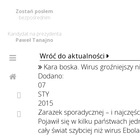
Zostań posłem
bezpośrednim
Kandydat na prezydenta
Paweł Tanajno
Wróć do aktualności
Kara boska. Wirus groźniejszy niż
Dodano:
07
STY
2015
Zarazek sporadycznej – i najczęś
Pojawił się w kilku państwach jedn
cały świat szybciej niż wirus Ebola