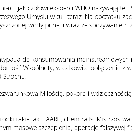
a) – jak czołowi eksperci WHO nazywają ten 
rzeźwego Umysłu w tu i teraz. Na początku zac
zyszczonej wody pitnej i wraz ze spożywaniem 
antypatia do konsumowania mainstreamowych 
mość Wspólnoty, w całkowite połączenie z wł
d Strachu.
ezwarunkową Miłością, pokorą i wdzięcznością 
odki takie jak HAARP, chemtrails, Mistrzostwa
ym masowe szczepienia, operacje fałszywej fla