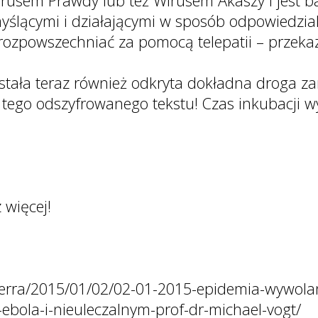
rusem Prawdy lub też Wirusem Akaszy i jest ba
yślącymi i działającymi w sposób odpowiedzialn
 rozpowszechniać za pomocą telepatii – przeka
tała teraz również odkryta dokładna droga za
 tego odszyfrowanego tekstu! Czas inkubacji w
 więcej!
pl/terra/2015/01/02/02-01-2015-epidemia-wywo
ebola-i-nieuleczalnym-prof-dr-michael-vogt/