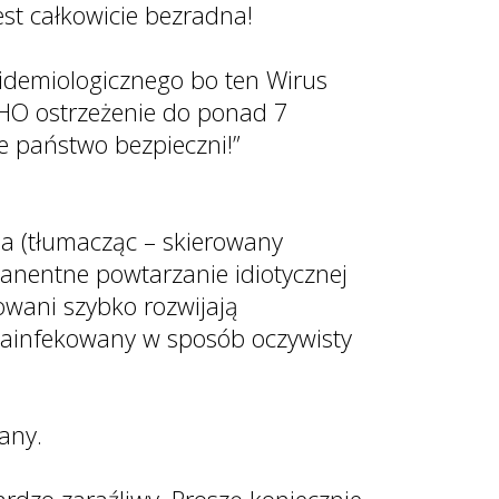
est całkowicie bezradna!
idemiologicznego bo ten Wirus
HO ostrzeżenie do ponad 7
e państwo bezpieczni!”
ia (tłumacząc – skierowany
anentne powtarzanie idiotycznej
kowani szybko rozwijają
 zainfekowany w sposób oczywisty
.
any.