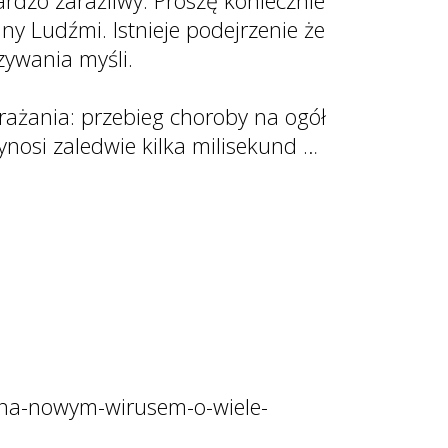
rdzo zaraźliwy. Proszę koniecznie
y Ludźmi. Istnieje podejrzenie że
zywania myśli.
rażania: przebieg choroby na ogół
ynosi zaledwie kilka milisekund …
lana-nowym-wirusem-o-wiele-