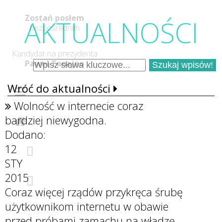
Zostań posłem
AKTUALNOŚC
I
bezpośrednim
Kandydat na prezydenta
Paweł Tanajno
Wróć do aktualności
Wolność w internecie coraz
bardziej niewygodna.
Dodano:
12
STY
2015
Coraz więcej rządów przykręca śrubę
użytkownikom internetu w obawie
przed próbami zamachu na władzę –