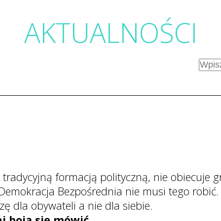
AKTUALNOŚC
I
tradycyjną formacją polityczną, nie obiecuje g
 Demokracja Bezpośrednia nie musi tego robić
ę dla obywateli a nie dla siebie.
i boją się mówić.