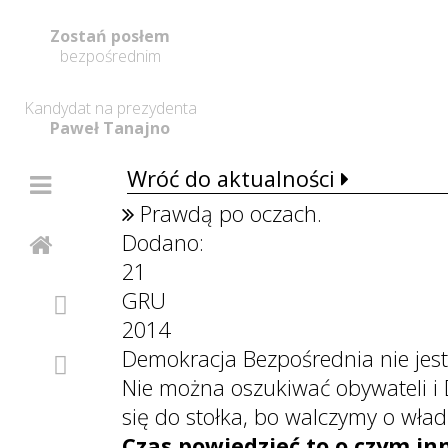
Zostań posłem
bezpośrednim
Kandydat na prezydenta
Paweł Tanajno
Wróć do aktualności
Prawdą po oczach.
Dodano:
21
GRU
2014
Demokracja Bezpośrednia nie jest 
Nie można oszukiwać obywateli i
się do stołka, bo walczymy o władz
Czas powiedzieć to o czym inn