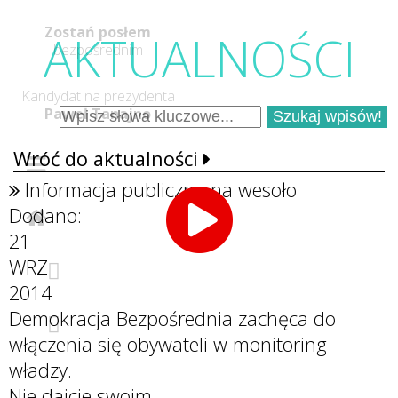
Zostań posłem
AKTUALNOŚC
I
bezpośrednim
Kandydat na prezydenta
Paweł Tanajno
Wróć do aktualności
Informacja publiczna na wesoło
Dodano:
21
WRZ
2014
Demokracja Bezpośrednia zachęca do
włączenia się obywateli w monitoring
władzy.
Nie dajcie swoim