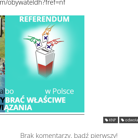
om/obywateldh?fref=nf
KNP
odwołan
Brak komentarzy, bądź pierwszy!