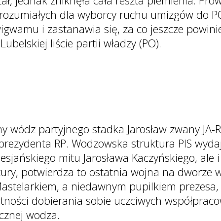
ł, jednak zniknęła cała reszta plemienia. Pro
ezrozumiałych dla wyborcy ruchu umizgów do PO
wigwamu i zastanawia się, za co jeszcze powin
ubelskiej liście partii władzy (PO).
ny wódz partyjnego stadka Jarosław zwany JA-R
d prezydenta RP. Wodzowska struktura PIS wyd
jańskiego mitu Jarosława Kaczyńskiego, ale i 
ry, potwierdza to ostatnia wojna na dworze 
astelarkiem, a niedawnym pupilkiem prezesa
ści dobierania sobie uczciwych współpracow
ycznej wodza.