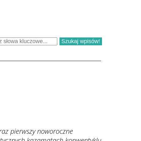
 raz pierwszy noworoczne
olitycznych kazamatach konwentyklu