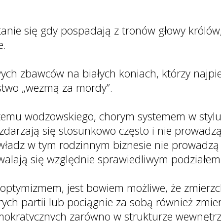
 stanie się gdy pospadają z tronów głowy król
e.
wych zbawców na białych koniach, którzy najpi
stwo „wezmą za mordy”.
stemu wodzowskiego, chorym systemem w stylu P
darzają się stosunkowo często i nie prowadzą 
 władz w tym rodzinnym biznesie nie prowadzą d
alają się względnie sprawiedliwym podziałem
 optymizmem, jest bowiem możliwe, że zmierz
ych partii lub pociągnie za sobą również zmie
emokratycznych zarówno w strukturze wewnętrz