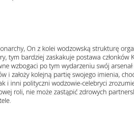
archy, On z kolei wodzowską strukturę organi
y, tym bardziej zaskakuje postawa członków KN
ewne wzbogaci po tym wydarzeniu swój arsena
 i założy kolejną partię swojego imienia, choć 
ak i inni polityczni wodzowie-celebryci zrozumi
owej roli, nie może zastąpić zdrowych partners
tele.