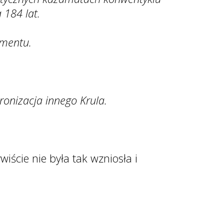
 184 lat.
umentu.
ronizacja innego Krula.
iście nie była tak wzniosła i