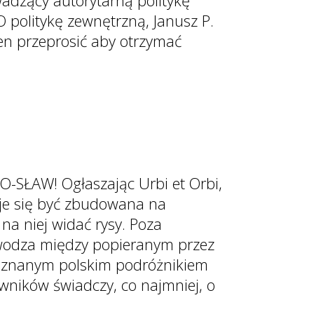
wadzący autorytarną politykę
 politykę zewnętrzną, Janusz P.
ien przeprosić aby otrzymać
O-SŁAW! Ogłaszając Urbi et Orbi,
aje się być zbudowana na
na niej widać rysy. Poza
wodza między popieranym przez
, znanym polskim podróżnikiem
ników świadczy, co najmniej, o