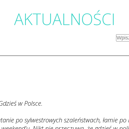
AKTUALNOŚC
I
Gdzieś w Polsce.
tanie po sylwestrowych szaleństwach, łamie po
o weekend'u. Nikt nie przeczuwa, że gdzieś w p