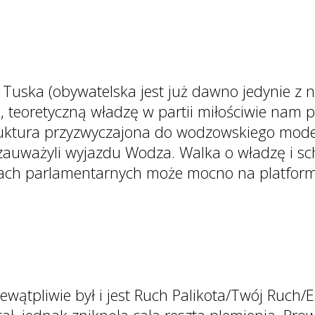
Tuska (obywatelska jest już dawno jedynie z n
, teoretyczną władzę w partii miłościwie nam p
truktura przyzwyczajona do wodzowskiego mode
e zauważyli wyjazdu Wodza. Walka o władzę i s
rach parlamentarnych może mocno na platform
wątpliwie był i jest Ruch Palikota/Twój Ruch/E