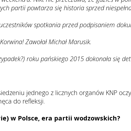
ych partii powtarza się historia sprzed niespełna
 z uczestników spotkania przed podpisaniem dok
Korwina! Zawołał Michał Marusik.
przypadek?) roku pańskiego 2015 dokonała się det
iedzeniu jednego z licznych organów KNP oczyw
ęca do refleksji.
wie) w Polsce, era partii wodzowskich?