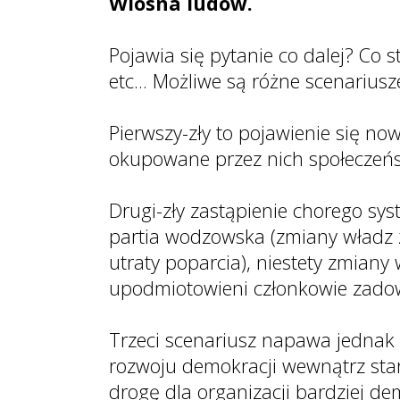
Wiosna ludów.
Pojawia się pytanie co dalej? Co
etc... Możliwe są różne scenariusz
Pierwszy-zły to pojawienie się no
okupowane przez nich społeczeń
Drugi-zły zastąpienie chorego sy
partia wodzowska (zmiany władz z
utraty poparcia), niestety zmiany
upodmiotowieni członkowie zadow
Trzeci scenariusz napawa jednak
rozwoju demokracji wewnątrz star
drogę dla organizacji bardziej d