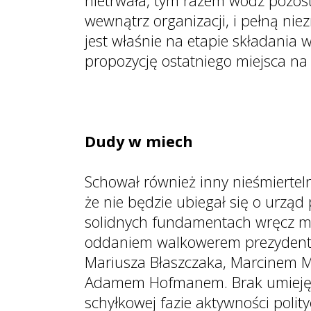
nietrwała, tym razem wódz pozosta
wewnątrz organizacji, i pełną ni
jest właśnie na etapie składania 
propozycję ostatniego miejsca na L
Dudy w miech
Schował również inny nieśmiertel
że nie będzie ubiegał się o urzą
solidnych fundamentach wręcz mes
oddaniem walkowerem prezydentu
Mariusza Błaszczaka, Marcinem M
Adamem Hofmanem. Brak umiejętno
schyłkowej fazie aktywności polit