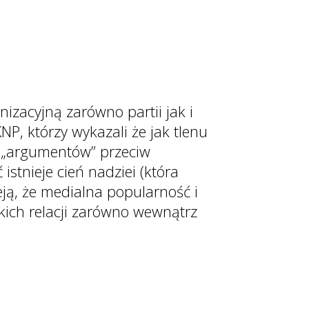
zacyjną zarówno partii jak i
P, którzy wykazali że jak tlenu
ł „argumentów” przeciw
istnieje cień nadziei (która
eją, że medialna popularność i
kich relacji zarówno wewnątrz