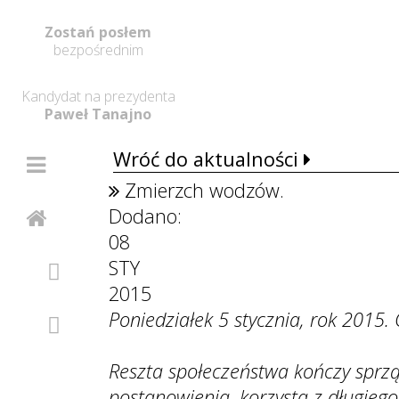
Zostań posłem
bezpośrednim
Kandydat na prezydenta
Paweł Tanajno
Wróć do aktualności
Zmierzch wodzów.
Dodano:
08
STY
2015
Poniedziałek 5 stycznia, rok 2015. 
Reszta społeczeństwa kończy sprzą
postanowienia, korzysta z długieg