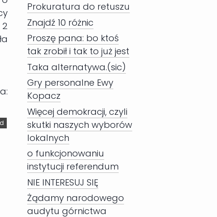
Prokuratura do retuszu
cy
Znajdź 10 różnic
 2
Proszę pana: bo ktoś
ła
tak zrobił i tak to już jest
Taka alternatywa.(sic)
Gry personalne Ewy
:
Kopacz
Więcej demokracji, czyli
ld
skutki naszych wyborów
lokalnych
o funkcjonowaniu
instytucji referendum
NIE INTERESUJ SIĘ
Żądamy narodowego
audytu górnictwa