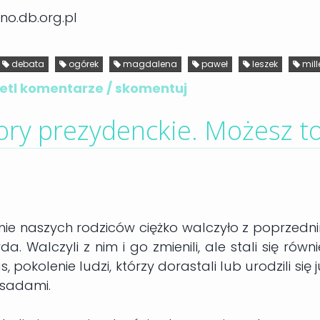
no.db.org.pl
debata
ogórek
magdalena
paweł
leszek
mill
tl komentarze / skomentuj
ry prezydenckie. Możesz t
nie naszych rodziców ciężko walczyło z poprzedn
 Walczyli z nim i go zmienili, ale stali się równi
pokolenie ludzi, którzy dorastali lub urodzili się j
asadami.