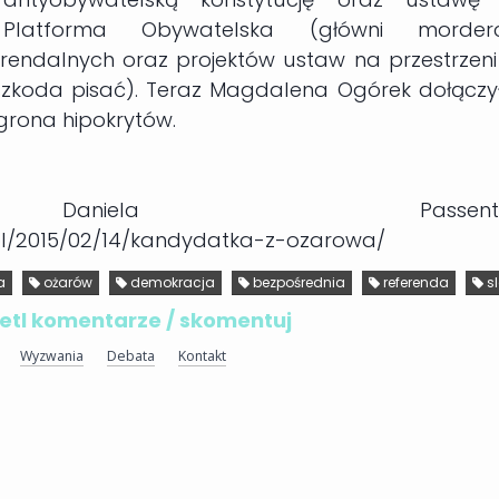
 Platforma Obywatelska (główni morder
rendalnych oraz projektów ustaw na przestrzeni
 szkoda pisać). Teraz Magdalena Ogórek dołączy
grona hipokrytów.
Daniela Passenta
a.pl/2015/02/14/kandydatka-z-ozarowa/
a
ożarów
demokracja
bezpośrednia
referenda
s
tl komentarze / skomentuj
Wyzwania
Debata
Kontakt