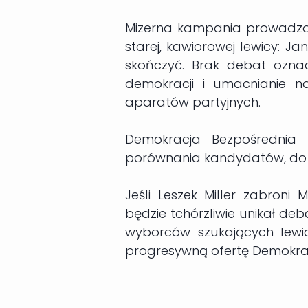
Mizerna kampania prowadzon
starej, kawiorowej lewicy: Ja
skończyć. Brak debat ozn
demokracji i umacnianie n
aparatów partyjnych.
Demokracja Bezpośrednia 
porównania kandydatów, do
Jeśli Leszek Miller zabroni
będzie tchórzliwie unikał deb
wyborców szukających lewi
progresywną ofertę Demokracj