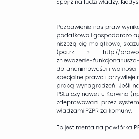
Spójrz na ludzi władzy. Kiedyś
Pozbawienie nas praw wynikają
podatkowo i gospodarczo ap
niszczą cię majątkowo, skaz
(patrz » http://prawo.gaz
zniewazenie-funkcjonariusz
do anonimowości i wolności 
specjalne prawa i przywileje 
pracą wynagrodzeń. Jeśli na
PSLu czy nawet u Korwina (np.
zdeprawowani przez system 
władzami PZPR za komuny.
To jest mentalna powtórka PR