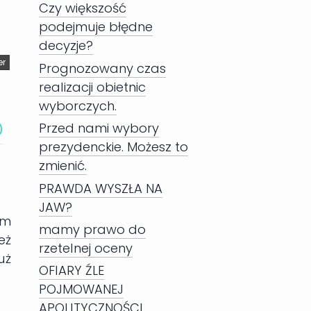
Czy większość
podejmuje błędne
decyzje?
er
Prognozowany czas
realizacji obietnic
wyborczych.
o
Przed nami wybory
prezydenckie. Możesz to
zmienić.
PRAWDA WYSZŁA NA
JAW?
im
mamy prawo do
eż
rzetelnej oceny
uż
OFIARY ŹLE
POJMOWANEJ
APOLITYCZNOŚCI