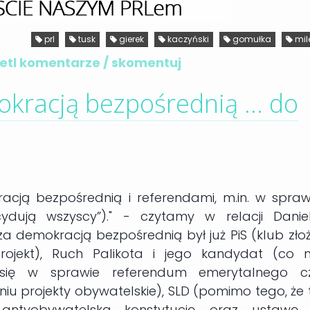
prl
tusk
gierek
kaczyński
gomułka
mil
tl komentarze / skomentuj
kracją bezpośrednią ... do
acją bezpośrednią i referendami, m.in. w spraw
ydują wszyscy”)." - czytamy w relacji Danie
 demokracją bezpośrednią był już PiS (klub złoż
rojekt), Ruch Palikota i jego kandydat (co n
 się w sprawie referendum emerytalnego c
u projekty obywatelskie), SLD (pomimo tego, że 
 antyobywatelską konstytucję oraz ustawę