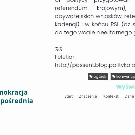
referendum krajowym),
obywatelskich wniosków refe
kadencji) i w końcu PSL (aż
do tego wcale nieelitarnego 
%
%
Feletion 
http://passent.blog.polityk
ogórek
konwencj
Wyświe
mokracja
Start
Znaczenie
Kontekst
Dane
pośrednia