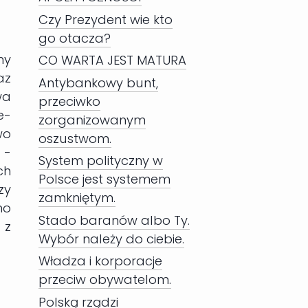
Czy Prezydent wie kto
go otacza?
ny
CO WARTA JEST MATURA
az
Antybankowy bunt,
wa
przeciwko
e-
zorganizowanym
wo
oszustwom.
 -
System polityczny w
ch
Polsce jest systemem
zy
zamkniętym.
mo
Stado baranów albo Ty.
 z
Wybór należy do ciebie.
Władza i korporacje
przeciw obywatelom.
Polską rządzi