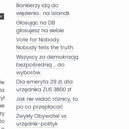
Bankierzy idą do
więzienia... na Islandii.
er
Głosując na DB
głosujesz na siebie
Vote for Nobody.
Nobody tells the truth.
Wszyscy za demokracją
bezpośrednią ... do
wyborów.
Dla emeryta 29 zł, dla
ie
urzędnika ZUS 3800 zł
la
ył
Jak nie widać różnicy, to
ie
po co przepłacać
zy
Zwykły Obywatel vs
to
urzędnik-polityk
 o