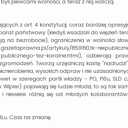
 byli piewcami wolności, a teraz z nią walczą.
cych z art. 4 konstytucji, coraz bardziej opresyj
arat państwowy (kiedyś wsadzali do więzień ter
ują na bezrobocie), ograniczenia w wolności sło
etaprawna.pl/artykuly/853160,tk-niepubliczn
a-publicznego-tez-karalne.html), odbierają pra
zgromadzeń. Tworzą urzędniczą kastę "nadludzi"
nicnierobienia, wysokich odpraw i nie uzasadniony
wet w szeregach partii władzy - PO, PiSu, SLD c
 Wipler) pojawiają się ludzie młodzi, to są tak sa
i niewiele różnią się od młodych kolaborantów
Lu. Czas na zmianę.