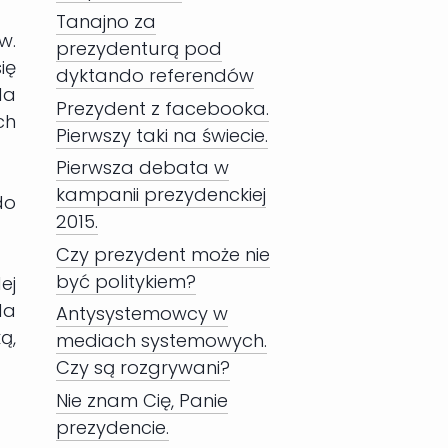
Tanajno za
w.
prezydenturą pod
ię
dyktando referendów
la
Prezydent z facebooka.
ch
Pierwszy taki na świecie.
Pierwsza debata w
kampanii prezydenckiej
do
2015.
Czy prezydent może nie
być politykiem?
ej
la
Antysystemowcy w
ą,
mediach systemowych.
Czy są rozgrywani?
Nie znam Cię, Panie
prezydencie.