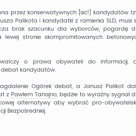
a przez konserwatywnych [sic!] kandydatów tz
nusza Palikota i kandydatki z ramienia SLD, musi s
acza brak szacunku dla wyborców, pogardę d
a lewej stronie skompromitowanych betonowy
walczy o prawa obywateli do informacji, 
 debat kandydatów.
 Magdalenie Ogórek debat, a Janusz Palikot dal
at z
Pawłem Tanajno
, będzie to wyraźny sygnał d
cowej alternatywy aby wybrać pro-obywatelsk
i Bezpośredniej.