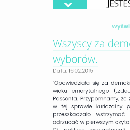
Wyświe
Wszyscy za demo
wyborów.
Data: 16.02.2015
"Opowiedziała się za demokr
wieku emerytalnego („zdec
Passenta. Przypomnamy, że za
w tej sprawie kuriozalny p
przeszkadzało wstrzymać
odrzucać w pierwszym czytani
Ci politycy przygotowali