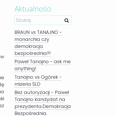
Aktualności
BRAUN vs TANAJNO -
monarchia czy
demokracja
bezpośrednia?!
 w
Paweł Tanajno - ask me
anything!
Tanajno vs Ogórek -
ie
mizeria SLD
tę
na
Bez autoryzacji - Paweł
ki
Tanajno kandydat na
sz
prezydenta.Demokracja
Bezpośrednia.