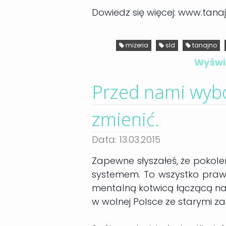
Dowiedz się więcej: www.tanaj
mizeria
sld
tanajno
Wyświe
Przed nami wybo
zmienić.
Data: 13.03.2015
Zapewne słyszałeś, że pokole
systemem. To wszystko prawda.
mentalną kotwicą łączącą nas, 
w wolnej Polsce ze starymi z