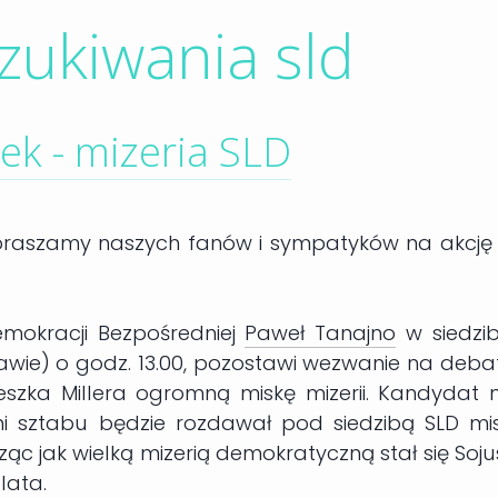
zukiwania sld
ek - mizeria SLD
, zapraszamy naszych fanów i sympatyków na akcję
mokracji Bezpośredniej
Paweł Tanajno
w siedzib
szawie) o godz. 13.00, pozostawi wezwanie na deba
szka Millera ogromną miskę mizerii. Kandydat 
i sztabu będzie rozdawał pod siedzibą SLD mis
ąc jak wielką mizerią demokratyczną stał się Soju
lata.