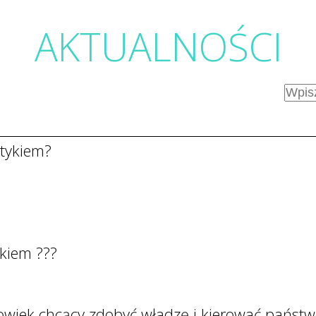
AKTUALNOŚC
I
itykiem?
ykiem ???
złowiek chcący zdobyć władzę i kierować państ