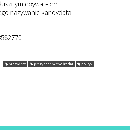
posłusznym obywatelom
atego nazywanie kandydata
43582770
prezydent
prezydent bezpośredni
polityk