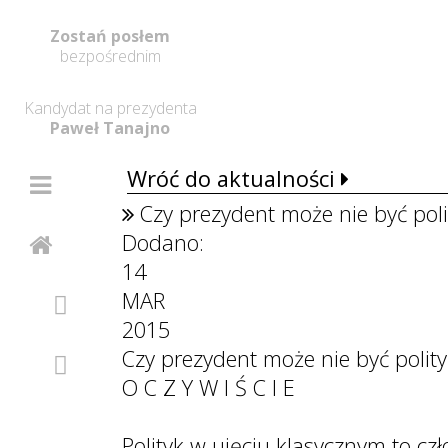
Zostań posłem
bezpośrednim
Kandydat na prezydenta
Paweł Tanajno
Wróć do aktualności
Czy prezydent może nie być pol
Dodano:
14
MAR
2015
Czy prezydent może nie być polit
O C Z Y W I Ś C I E
Polityk w ujęciu klasycznym to c