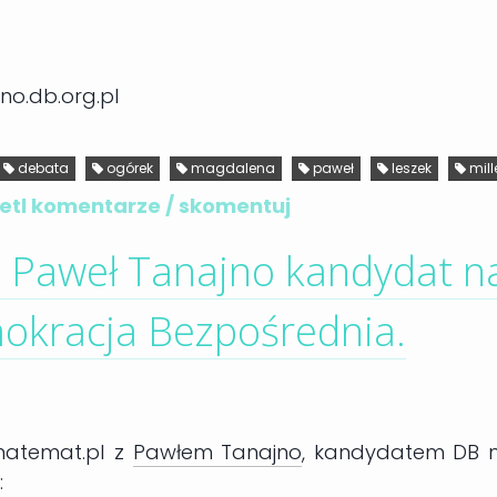
no.db.org.pl
debata
ogórek
magdalena
paweł
leszek
mill
tl komentarze / skomentuj
 - Paweł Tanajno kandydat n
okracja Bezpośrednia.
natemat.pl z
Pawłem Tanajno
, kandydatem DB 
: