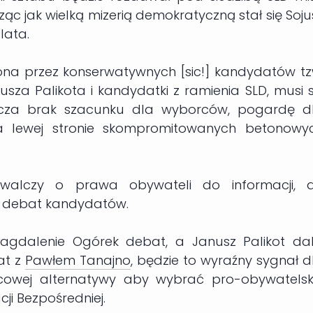
ąc jak wielką mizerią demokratyczną stał się Soju
lata.
a przez konserwatywnych [sic!] kandydatów tz
nusza Palikota i kandydatki z ramienia SLD, musi s
acza brak szacunku dla wyborców, pogardę d
a lewej stronie skompromitowanych betonowy
walczy o prawa obywateli do informacji, 
 debat kandydatów.
 Magdalenie Ogórek debat, a Janusz Palikot dal
at z
Pawłem Tanajno
, będzie to wyraźny sygnał d
cowej alternatywy aby wybrać pro-obywatelsk
i Bezpośredniej.