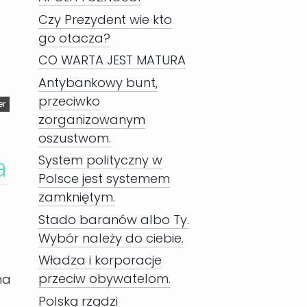
Czy Prezydent wie kto
go otacza?
CO WARTA JEST MATURA
Antybankowy bunt,
przeciwko
er
zorganizowanym
oszustwom.
a
System polityczny w
Polsce jest systemem
zamkniętym.
Stado baranów albo Ty.
Wybór należy do ciebie.
Władza i korporacje
przeciw obywatelom.
na
Polską rządzi