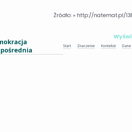
Źródło: » http://natemat.pl
Wyświe
mokracja
Start
Znaczenie
Kontekst
Dane
pośrednia