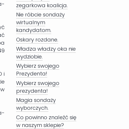
a-
zegarkowa koalicja.
Nie róbcie sondaży
wirtualnym
yć
kandydatom.
ać
Oskary rozdane.
pa
Władza władzy oka nie
49
wydziobie.
Wybierz swojego
Prezydenta!
 i
ie
Wybierz swojego
ew
prezydenta!
Magia sondaży
wyborczych.
a-
Co powinno znaleźć się
w naszym sklepie?