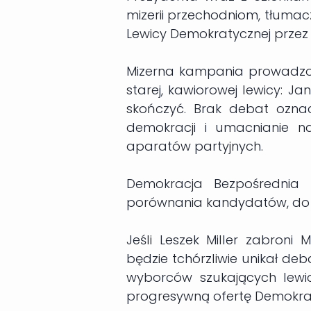
mizerii przechodniom, tłumacz
Lewicy Demokratycznej przez 
Mizerna kampania prowadzon
starej, kawiorowej lewicy: Ja
skończyć. Brak debat ozn
demokracji i umacnianie n
aparatów partyjnych.
Demokracja Bezpośrednia 
porównania kandydatów, do
Jeśli Leszek Miller zabroni
będzie tchórzliwie unikał deb
wyborców szukających lewi
progresywną ofertę Demokracj