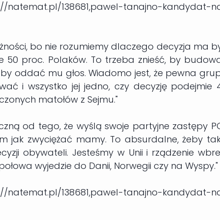
/natemat.pl/138681,pawel-tanajno-kandydat-n
żności, bo nie rozumiemy dlaczego decyzja ma b
e 50 proc. Polaków. To trzeba znieść, by budow
, by oddać mu głos. Wiadomo jest, że pewna gru
ować i wszystko jej jedno, czy decyzję podejmie 
uczonych matołów z Sejmu."
zną od tego, że wyślą swoje partyjne zastępy PO
m jak zwyciężać mamy. To absurdalne, żeby tak
zji obywateli. Jesteśmy w Unii i rządzenie wbr
połowa wyjedzie do Danii, Norwegii czy na Wyspy."
/natemat.pl/138681,pawel-tanajno-kandydat-n