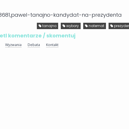
/138681,pawel-tanajno-kandydat-na-prezydenta
tanajno
wybory
natemat
prezyde
tl komentarze / skomentuj
Wyzwania
Debata
Kontakt