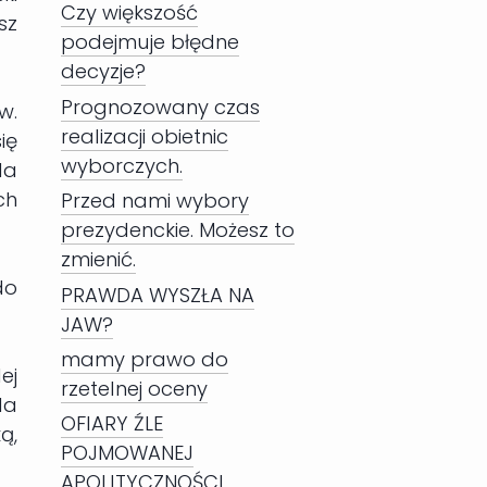
Czy większość
sz
podejmuje błędne
decyzje?
Prognozowany czas
w.
realizacji obietnic
ię
wyborczych.
la
ch
Przed nami wybory
prezydenckie. Możesz to
zmienić.
do
PRAWDA WYSZŁA NA
JAW?
mamy prawo do
ej
rzetelnej oceny
la
OFIARY ŹLE
ą,
POJMOWANEJ
APOLITYCZNOŚCI