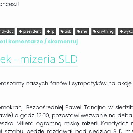
chcesz!
ndydat
prezydent
rp
ask
me
anything
wyko
tl komentarze / skomentuj
ek - mizeria SLD
, zapraszamy naszych fanów i sympatyków na akcję
mokracji Bezpośredniej
Paweł Tanajno
w siedzib
szawie) o godz. 13.00, pozostawi wezwanie na deba
szka Millera ogromną miskę mizerii. Kandydat 
i sztabu będzie rozdawał pod siedzibą SLD mis