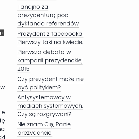
Tanajno za
prezydenturą pod
dyktando referendów
Prezydent z facebooka.
p
Pierwszy taki na świecie.
Pierwsza debata w
kampanii prezydenckiej
2015.
Czy prezydent może nie
 w
być politykiem?
Antysystemowcy w
mediach systemowych.
ie
Czy są rozgrywani?
tę
Nie znam Cię, Panie
na
prezydencie.
ki