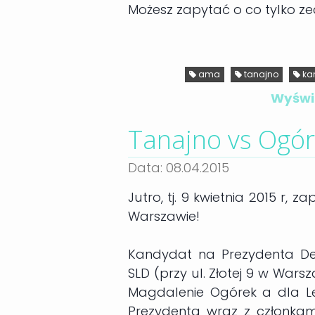
Możesz zapytać o co tylko ze
ama
tanajno
ka
Wyświe
Tanajno vs Ogór
Data: 08.04.2015
Jutro, tj. 9 kwietnia 2015 r
Warszawie!
Kandydat na Prezydenta De
SLD (przy ul. Złotej 9 w War
Magdalenie Ogórek a dla Le
Prezydenta wraz z członkam