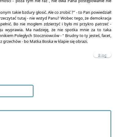
rności - poza tym nie raz , nie dwa Pana postępowanie nie
m takie bzdury głosić. Ale co zrobić ?" - to Pan powiedział!
przeczytać tutaj - nie wstyd Panu? Wobec tego, że demokracja
pełnić. Bo nie mogłem zdzierżyć i było mi przykro patrzeć -
ju wyprawia. Ma nadzieję, że nie spotka mnie za to taka
kiem Poległych Stoczniowców - " Brudny to ty jesteś, facet,
 z grzechów - bo Matka Boska w klapie się obrazi.
Blog