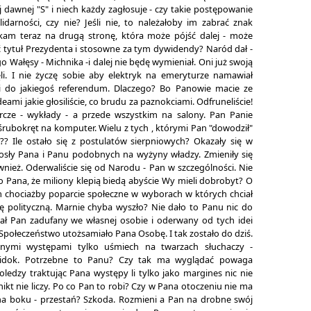
dawnej "S" i niech każdy zagłosuje - czy takie postępowanie
darności, czy nie? Jeśli nie, to należałoby im zabrać znak
ekam teraz na drugą stronę, która może pójść dalej - może
ć tytuł Prezydenta i stosowne za tym dywidendy? Naród dał -
o Wałęsy - Michnika -i dalej nie będę wymieniał. Oni już swoją
li. I nie życzę sobie aby elektryk na emeryturze namawiał
ci do jakiegoś referendum. Dlaczego? Bo Panowie macie ze
deami jakie głosiliście, co brudu za paznokciami. Odfruneliście!
rcze - wykłady - a przede wszystkim na salony. Pan Panie
 śrubokręt na komputer. Wielu z tych , którymi Pan "dowodził"
?? Ile ostało się z postulatów sierpniowych? Okazały się w
osły Pana i Panu podobnych na wyżyny władzy. Zmieniły się
nież. Oderwaliście się od Narodu - Pan w szczególności. Nie
o Pana, że miliony klepią biedą abyście Wy mieli dobrobyt? O
m chociażby poparcie społeczne w wyborach w których chciał
 polityczną. Marnie chyba wyszło? Nie dało to Panu nic do
ał Pan zadufany we własnej osobie i oderwany od tych idei
 Społeczeństwo utożsamiało Pana Osobę. I tak zostało do dziś.
nymi występami tylko uśmiech na twarzach słuchaczy -
widok. Potrzebne to Panu? Czy tak ma wyglądać powaga
oledzy traktując Pana występy li tylko jako margines nic nie
nikt nie liczy. Po co Pan to robi? Czy w Pana otoczeniu nie ma
a boku - przestań? Szkoda. Rozmieni a Pan na drobne swój