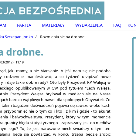
RAM
PARTIA
MATERIAŁY
WYDARZENIA
FAQ
KON
ka Szczepan Jonko
/
Rozmienia się na drobne.
a drobne.
03/2012 - 11:19
ząd, jaki mamy, a nie Marsjanie. A jeśli nam się nie podoba
y codziennie manifestować, a co tydzień urządzać nowe
ry i daje takie dobre rady? Oto były Prezydent RP Wałęsą w
deckiego opublikowanym w GW pod tytułem "Lech Wałęsa.
statnio Prezydent Wałęsa brylował w mediach ale na Nasze
acjach bardzo wątpliwych nawet dla spokojnych Obywateli. Co
 z takim bagażem doświadczeń pojawia się zawsze w okolicach
m przypomnieć nie o tym co i kto , z kim i gdzie - to akurat
gania i bałwochwalstwa. Prezydent, który w tym momencie
ie na granicy błędu statystycznego - zapraszany jest do mediów
onym ego? To, że jest naruszone niech świadczy o tym ten
iałania będą się powtarzać, w końcu trzeba będzie zrobić