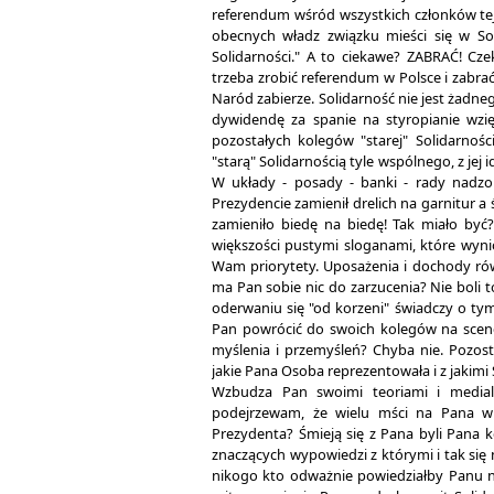
referendum wśród wszystkich członków tej 
obecnych władz związku mieści się w Soli
Solidarności." A to ciekawe? ZABRAĆ! Cz
trzeba zrobić referendum w Polsce i zabra
Naród zabierze. Solidarność nie jest żadneg
dywidendę za spanie na styropianie wzię
pozostałych kolegów "starej" Solidarnoś
"starą" Solidarnością tyle wspólnego, z jej i
W układy - posady - banki - rady nadzo
Prezydencie zamienił drelich na garnitur a
zamieniło biedę na biedę! Tak miało być?
większości pustymi sloganami, które wyni
Wam priorytety. Uposażenia i dochody rów
ma Pan sobie nic do zarzucenia? Nie boli t
oderwaniu się "od korzeni" świadczy o ty
Pan powrócić do swoich kolegów na scenę
myślenia i przemyśleń? Chyba nie. Pozost
jakie Pana Osoba reprezentowała i z jakimi
Wzbudza Pan swoimi teoriami i medial
podejrzewam, że wielu mści na Pana 
Prezydenta? Śmieją się z Pana byli Pana k
znaczących wypowiedzi z którymi i tak się 
nikogo kto odważnie powiedziałby Panu n