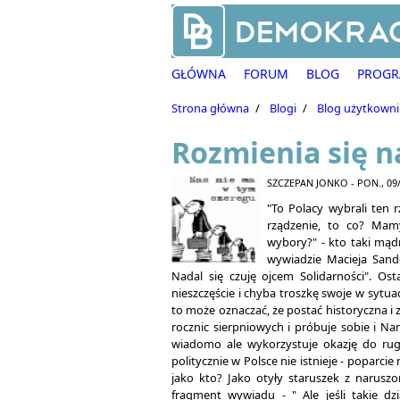
Przejdź do treści
GŁÓWNA
FORUM
BLOG
PROG
Strona główna
/
Blogi
/
Blog użytkowni
Rozmienia się n
SZCZEPAN JONKO
- PON., 09/
"To Polacy wybrali ten r
rządzenie, to co? Mam
wybory?" - kto taki mąd
wywiadzie Macieja San
Nadal się czuję ojcem Solidarności". O
nieszczęście i chyba troszkę swoje w sytu
to może oznaczać, że postać historyczna i
rocznic sierpniowych i próbuje sobie i Na
wiadomo ale wykorzystuje okazję do ru
politycznie w Polsce nie istnieje - poparc
jako kto? Jako otyły staruszek z narusz
fragment wywiadu - " Ale jeśli takie dz