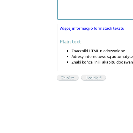
WIęcej informacji o formatach tekstu
Plain text
Znaczniki HTML niedozwolone.
Adresy internetowe są automatyczn
Znaki końca linii i akapitu dodawa
Stronę napędza Drupal