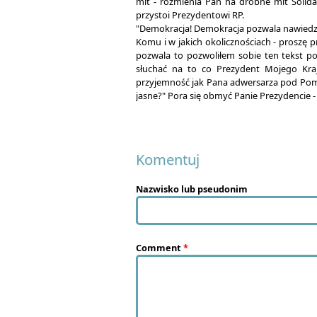
mit - rozmienia Pan na drobne mit Solida
przystoi Prezydentowi RP.
"Demokracja! Demokracja pozwala nawiedzony
Komu i w jakich okolicznościach - proszę 
pozwala to pozwoliłem sobie ten tekst po
słuchać na to co Prezydent Mojego Kra
przyjemność jak Pana adwersarza pod Pomni
jasne?" Pora się obmyć Panie Prezydencie -
Komentuj
Nazwisko lub pseudonim
Comment
*