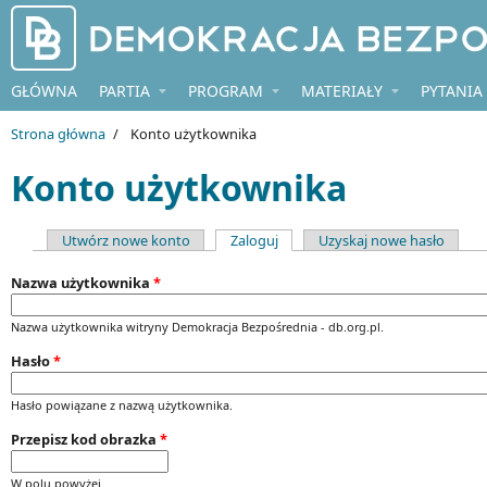
Przejdź do treści
GŁÓWNA
PARTIA
PROGRAM
MATERIAŁY
PYTANIA
Strona główna
/
Konto użytkownika
Konto użytkownika
(aktywna karta)
Utwórz nowe konto
Zaloguj
Uzyskaj nowe hasło
Karty podstawowe
Nazwa użytkownika
*
Nazwa użytkownika witryny Demokracja Bezpośrednia - db.org.pl.
Hasło
*
Hasło powiązane z nazwą użytkownika.
Przepisz kod obrazka
*
W polu powyżej