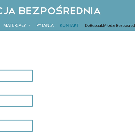
MATERIAŁY
PYTANIA
KONTAKT
DeBeściak
Młodzi Bezpośred