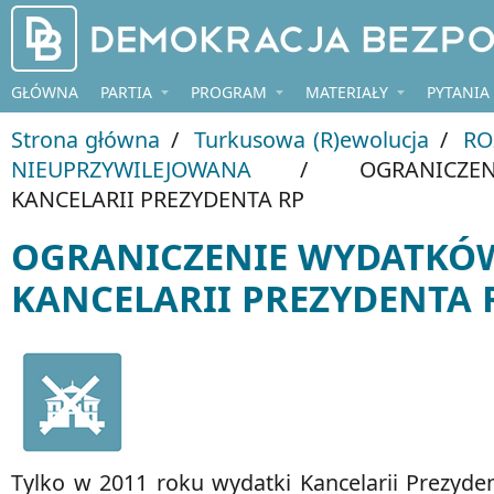
Przejdź do treści
GŁÓWNA
PARTIA
PROGRAM
MATERIAŁY
PYTANIA
Strona główna
/
Turkusowa (R)ewolucja
/
RO
NIEUPRZYWILEJOWANA
/
OGRANICZEN
KANCELARII PREZYDENTA RP
OGRANICZENIE WYDATKÓ
KANCELARII PREZYDENTA 
Tylko w 2011 roku wydatki Kancelarii Prezyde