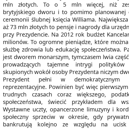
mln złotych. To o 5 mln więcej, niż zes
brytyjskiego dworu i to pomimo planowanej 
ceremonii ślubnej księcia Williama. Największa
aż 73 mln złotych to pensje i nagrody dla urzę
przy Prezydencie. Na 2012 rok budżet Kancelar
milionów. To ogromne pieniądze, które można
służbę zdrowia lub edukację społeczeństwa. Pa
jest dworem monarszym, tymczasem lwia część 
prowadzących tajemne intrygi polityków
skupionych wokół osoby Prezydenta niczym dwo
Prezydent pełni w demokratycznym p
reprezentacyjne. Powinien być więc pierwszy
trudnych czasach coraz większego, podat
społeczeństwa, świecić przykładem dla wsz
Wystawne uczty, opancerzone limuzyny i kor
społeczny sprzeciw w okresie, gdy prywatn
bankrutują kolejno ze względu na ucisk 