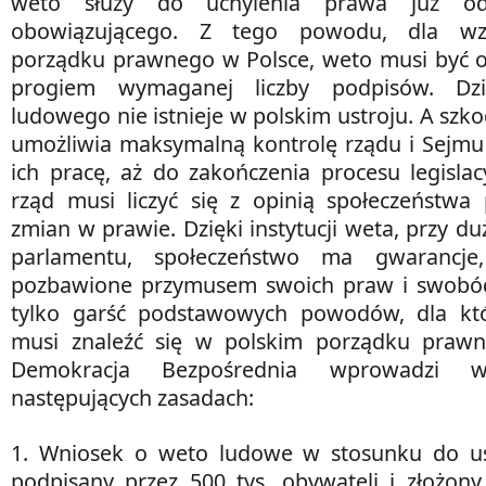
weto służy do uchylenia prawa już o
obowiązującego. Z tego powodu, dla wzm
porządku prawnego w Polsce, weto musi być 
progiem wymaganej liczby podpisów. Dzi
ludowego nie istnieje w polskim ustroju. A szk
umożliwia maksymalną kontrolę rządu i Sejmu
ich pracę, aż do zakończenia procesu legislac
rząd musi liczyć się z opinią społeczeństwa
zmian w prawie. Dzięki instytucji weta, przy d
parlamentu, społeczeństwo ma gwarancje
pozbawione przymusem swoich praw i swobód
tylko garść podstawowych powodów, dla kt
musi znaleźć się w polskim porządku prawn
Demokracja Bezpośrednia wprowadzi
następujących zasadach:
1. Wniosek o weto ludowe w stosunku do us
podpisany przez 500 tys. obywateli i złożon