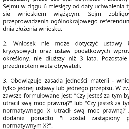
Sejmu w ciągu 6 miesięcy od daty uchwalenia t
się wnioskiem wiążącym. Sejm zoblig
przeprowadzenia ogólnokrajowego referendum
dnia złożenia wniosku.
2. Wniosek nie może dotyczyć ustawy b
kryzysowych oraz ustaw podatkowych wpro
określony, nie dłuższy niż 3 lata. Pozosta
przedmiotem weta obywateli.
3. Obowiązuje zasada jedności materii - wni
tylko jednej ustawy lub jednego przepisu. W z
zawsze formułowane jest: "Czy jesteś za tym 
utracił swą moc prawną?" lub "Czy jesteś za t
normatywnego X utracił swą moc prawną?".
dodanie ponadto "i został zastąpiony 
normatywnym X?".