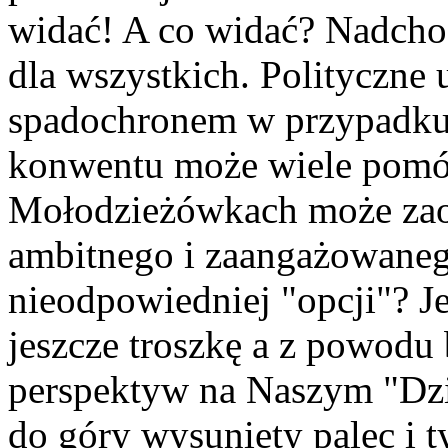
widać! A co widać? Nadchod
dla wszystkich. Polityczn
spadochronem w przypadku n
konwentu może wiele pomóc
Mołodzieżówkach może zao
ambitnego i zaangażowanego 
nieodpowiedniej "opcji"? J
jeszcze troszkę a z powodu b
perspektyw na Naszym "Dzi
do góry wysunięty palec i t