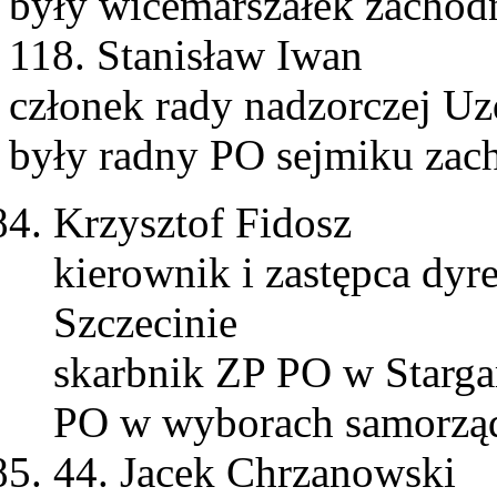
były wicemarszałek zachod
118. Stanisław Iwan
członek rady nadzorczej U
były radny PO sejmiku za
Krzysztof Fidosz
kierownik i zastępca dy
Szczecinie
skarbnik ZP PO w Starga
PO w wyborach samorz
44. Jacek Chrzanowski