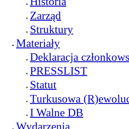
Historia
Zarząd
Struktury
Materiały
Deklaracja członkow
PRESSLIST
Statut
Turkusowa (R)ewoluc
I Walne DB
Wydarzenia