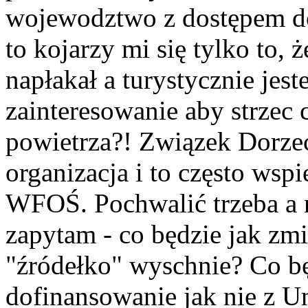
wojewodztwo z dostępem d
to kojarzy mi się tylko to, 
napłakał a turystycznie jes
zainteresowanie aby strzec 
powietrza?! Związek Dorzec
organizacja i to często wsp
WFOŚ. Pochwalić trzeba a ni
zapytam - co będzie jak zmie
"źródełko" wyschnie? Co bę
dofinansowanie jak nie z U