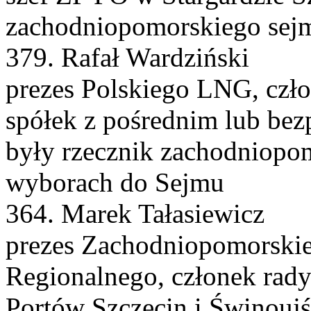
zachodniopomorskiego sej
379. Rafał Wardziński
prezes Polskiego LNG, czło
spółek z pośrednim lub be
były rzecznik zachodniopo
wyborach do Sejmu
364. Marek Tałasiewicz
prezes Zachodniopomorskie
Regionalnego, członek rad
Portów Szczecin i Świnoujś