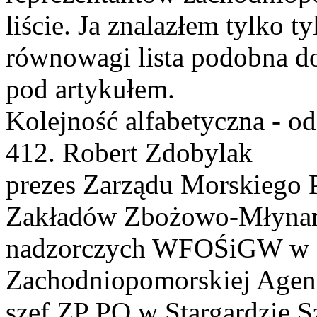
liście. Ja znalazłem tylko 
równowagi lista podobna d
pod artykułem.
Kolejność alfabetyczna - od
412. Robert Zdobylak
prezes Zarządu Morskiego P
Zakładów Zbożowo-Młynars
nadzorczych WFOŚiGW w S
Zachodniopomorskiej Agen
szef ZP PO w Stargardzie S