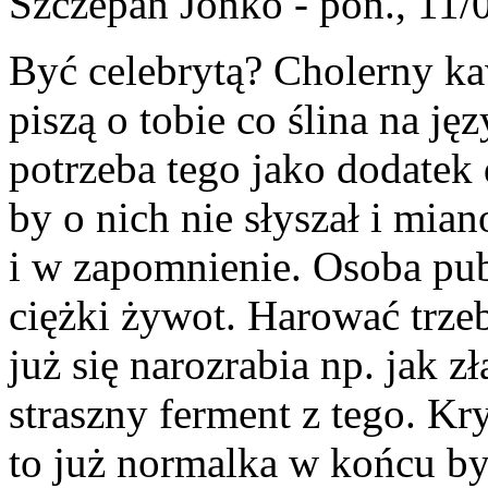
Szczepan Jonko
- pon., 11/
Być celebrytą? Cholerny ka
piszą o tobie co ślina na ję
potrzeba tego jako dodatek 
by o nich nie słyszał i mia
i w zapomnienie. Osoba publ
ciężki żywot. Harować trzeb
już się narozrabia np. jak z
straszny ferment z tego. K
to już normalka w końcu by