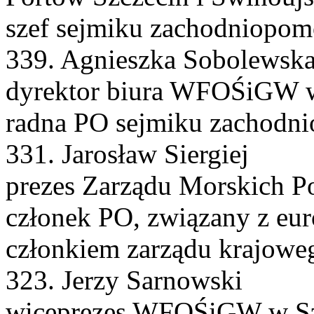
szef sejmiku zachodniopom
339. Agnieszka Sobolewsk
dyrektor biura WFOŚiGW w
radna PO sejmiku zachodn
331. Jarosław Siergiej
prezes Zarządu Morskich Po
członek PO, związany z eu
członkiem zarządu krajow
323. Jerzy Sarnowski
wiceprezes WFOŚiGW w Sz