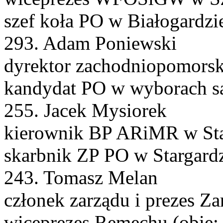
szef koła PO w Białogardzi
293. Adam Poniewski
dyrektor zachodniopomors
kandydat PO w wyborach 
255. Jacek Mysiorek
kierownik BP ARiMR w Sta
skarbnik ZP PO w Stargard
243. Tomasz Melan
członek zarządu i prezes Z
wiceprezes Remechu (obie: 