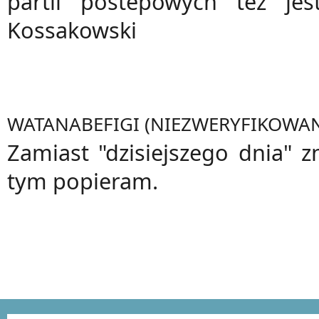
partii postepowych tez je
Kossakowski
WATANABEFIGI (NIEZWERYFIKOWA
Zamiast "dzisiejszego dnia" zn
tym popieram.