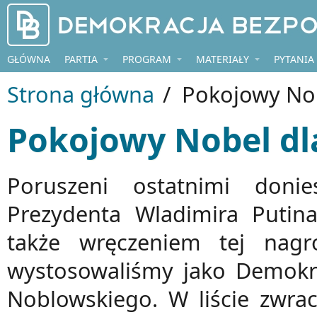
Przejdź do treści
GŁÓWNA
PARTIA
PROGRAM
MATERIAŁY
PYTANIA
Strona główna
/
Pokojowy Nobe
Pokojowy Nobel dla
Poruszeni ostatnimi doni
Prezydenta Wladimira Putin
także wręczeniem tej nag
wystosowaliśmy jako Demokra
Noblowskiego. W liście zwra