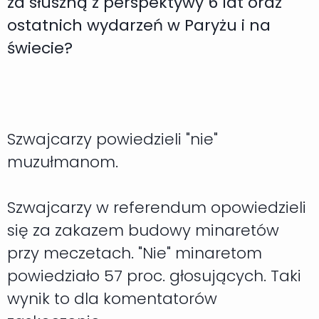
za słuszną z perspektywy 6 lat oraz
ostatnich wydarzeń w Paryżu i na
świecie?
Szwajcarzy powiedzieli "nie"
muzułmanom.
Szwajcarzy w referendum opowiedzieli
się za zakazem budowy minaretów
przy meczetach. "Nie" minaretom
powiedziało 57 proc. głosujących. Taki
wynik to dla komentatorów