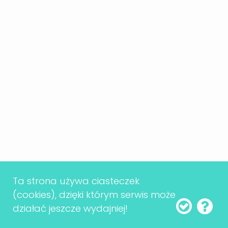
obywatelskiej. Ludzie,
którzy czują się częścią
procesu decyzyjnego,
chętniej angażują się w
życie publiczne.
Kontrola nad władzą
Demokracja
Ta strona używa ciasteczek
(cookies), dzięki którym serwis może
bezpośrednia to hamulec
działać jeszcze wydajniej!
bezpieczeństwa na