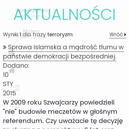
AKTUALNOŚC
I
Zostań posłem
bezpośrednim
Możesz.
Wyniki
1
dla frazy
terroryzm
:
Wróć
Paweł Tanajno
Sprawa islamska a mądrość tłumu w
państwie demokracji bezpośredniej.
Dodano:
10
STY
2015
W 2009 roku Szwajcarzy powiedzieli
"nie" budowie meczetów w głośnym
referendum. Czy uważacie tę decyzję