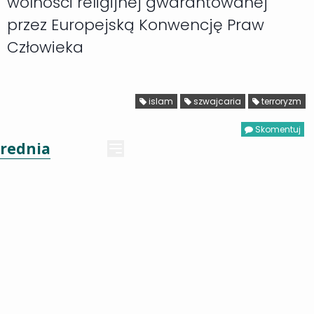
wolności religijnej gwarantowanej
przez Europejską Konwencję Praw
Człowieka
islam
szwajcaria
terroryzm
Skomentuj
rednia