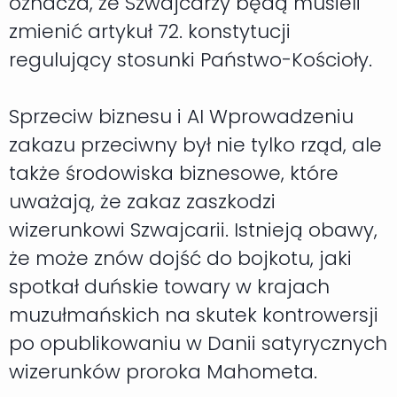
oznacza, że Szwajcarzy będą musieli
zmienić artykuł 72. konstytucji
regulujący stosunki Państwo-Kościoły.
Sprzeciw biznesu i AI Wprowadzeniu
zakazu przeciwny był nie tylko rząd, ale
także środowiska biznesowe, które
uważają, że zakaz zaszkodzi
wizerunkowi Szwajcarii. Istnieją obawy,
że może znów dojść do bojkotu, jaki
spotkał duńskie towary w krajach
muzułmańskich na skutek kontrowersji
po opublikowaniu w Danii satyrycznych
wizerunków proroka Mahometa.