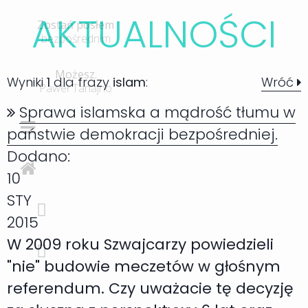
AKTUALNOŚC
I
Zostań posłem
bezpośrednim
Możesz.
Wyniki
1
dla frazy
islam
:
Wróć
Paweł Tanajno
Sprawa islamska a mądrość tłumu w
państwie demokracji bezpośredniej.
Dodano:
10
STY
2015
W 2009 roku Szwajcarzy powiedzieli
"nie" budowie meczetów w głośnym
referendum. Czy uważacie tę decyzję