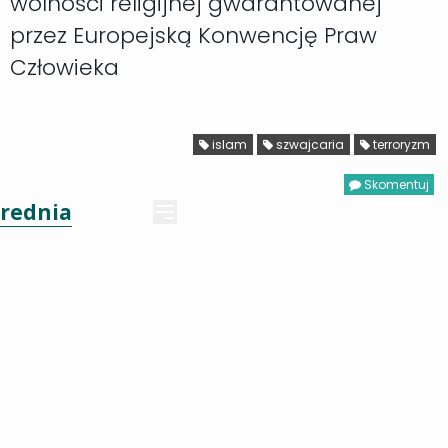
wolności religijnej gwarantowanej
przez Europejską Konwencję Praw
Człowieka
islam
szwajcaria
terroryzm
Skomentuj
rednia