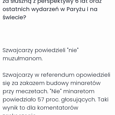
za słuszną z perspektywy 6 lat oraz
ostatnich wydarzeń w Paryżu i na
świecie?
Szwajcarzy powiedzieli "nie"
muzułmanom.
Szwajcarzy w referendum opowiedzieli
się za zakazem budowy minaretów
przy meczetach. "Nie" minaretom
powiedziało 57 proc. głosujących. Taki
wynik to dla komentatorów