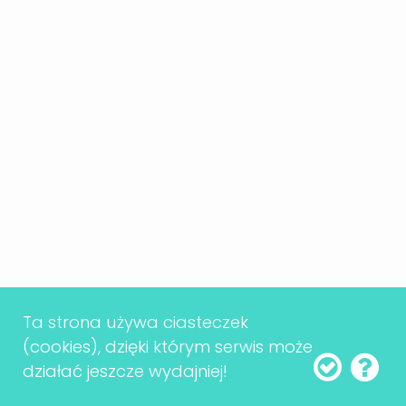
obywatelskiej. Ludzie,
którzy czują się częścią
procesu decyzyjnego,
chętniej angażują się w
życie publiczne.
Kontrola nad władzą
Demokracja
Ta strona używa ciasteczek
(cookies), dzięki którym serwis może
bezpośrednia to hamulec
działać jeszcze wydajniej!
bezpieczeństwa na