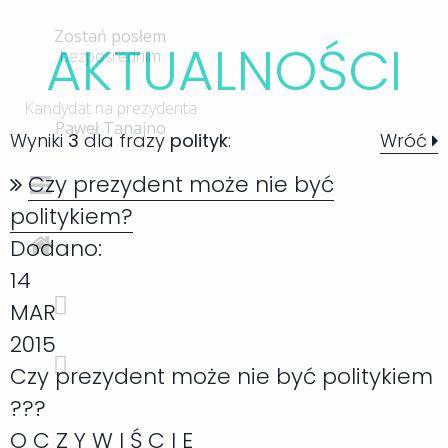
Zostań posłem
AKTUALNOŚC
I
bezpośrednim
Kandydat na prezydenta
Paweł Tanajno
Wyniki
3
dla frazy
polityk
:
Wróć
Czy prezydent może nie być
politykiem?
Dodano:
14
MAR
2015
Czy prezydent może nie być politykiem
???
O C Z Y W I Ś C I E