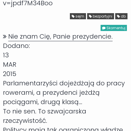
v=jpdf7M34Boo
sejm
bezpartyjni
db
Skomentuj
Nie znam Cię, Panie prezydencie.
Dodano:
13
MAR
2015
Parlamentarzyści dojeżdżają do pracy
rowerami, a prezydenci jeżdżą
pociągami, drugą klasą...
To nie sen. To szwajcarska
rzeczywistość.
Politycy mają tak ograniczoną władzę,