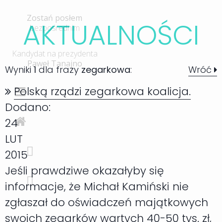
Zostań posłem
AKTUALNOŚC
I
bezpośrednim
Kandydat na prezydenta
Paweł Tanajno
Wyniki
1
dla frazy
zegarkowa
:
Wróć
Polską rządzi zegarkowa koalicja.
Dodano:
24
LUT
2015
Jeśli prawdziwe okazałyby się
informacje, że Michał Kamiński nie
zgłaszał do oświadczeń majątkowych
swoich zegarków wartych 40-50 tys. zł,