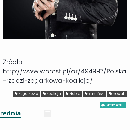
Źródło:
http://www.wprost.pl/ar/494997/Polska
-rzadzi-zegarkowa-koalicja/
zegarkowa
koalicja
ziobro
kamiński
nowak
Skomentuj
rednia