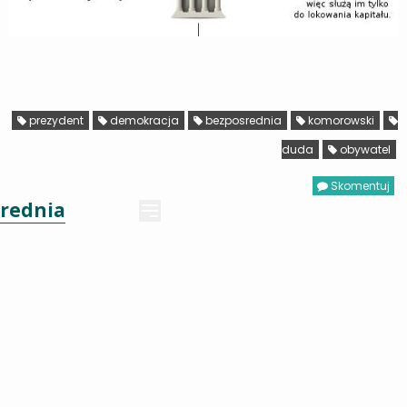
prezydent
demokracja
bezposrednia
komorowski
duda
obywatel
Skomentuj
rednia