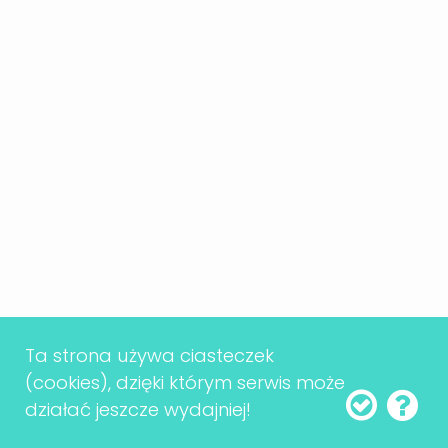
Uchwalone projekty - przykłady
Ograniczenie
handlu w niedziele
(2018)
Ta strona używa ciasteczek
(cookies), dzięki którym serwis może
Inicjatywa NSZZ "Solidarność" zebrała
działać jeszcze wydajniej!
ponad 500 tys. podpisów. Projekt, choć w
zmienionej formie, został przyjęty przez Sejm, co