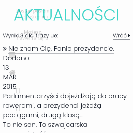
AKTUALNOŚC
I
Zostań posłem
bezpośrednim
Możesz.
Wyniki
3
dla frazy
ue
:
Wróć
Paweł Tanajno
Nie znam Cię, Panie prezydencie.
Dodano:
13
MAR
2015
Parlamentarzyści dojeżdżają do pracy
rowerami, a prezydenci jeżdżą
pociągami, drugą klasą...
To nie sen. To szwajcarska