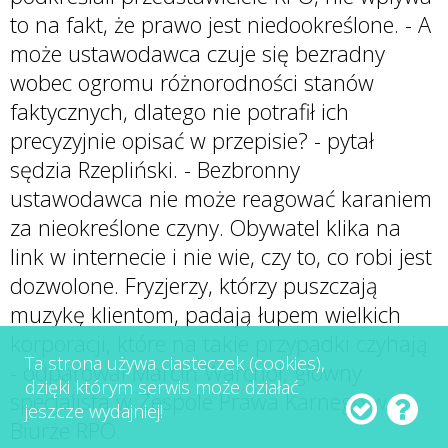
to na fakt, że prawo jest niedookreślone. - A
może ustawodawca czuje się bezradny
wobec ogromu różnorodności stanów
faktycznych, dlatego nie potrafił ich
precyzyjnie opisać w przepisie? - pytał
sędzia Rzepliński. - Bezbronny
ustawodawca nie może reagować karaniem
za nieokreślone czyny. Obywatel klika na
link w internecie i nie wie, czy to, co robi jest
dozwolone. Fryzjerzy, którzy puszczają
muzykę klientom, padają łupem wielkich
korporacji, które na takie przypadki czyhają
Ta strona używa ciasteczek (cookies),
- odparował Marcin Warchoł, główny
dzięki którym serwis może działać
specjalista w Zespole Prawa Karnego w
jeszcze wydajniej!
Biurze RPO.