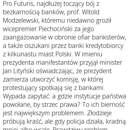
Pro Futuris, najdłużej toczący bój z
bezkarnością banków, prof. Witold
Modzelewski, któremu niedawno groził
wicepremier Piechociński za jego
zaangażowanie w obronie ofiar banksterów,
a także oszukani przez banki kredytobiorcy
z kilkunastu miast Polski. W imieniu
prezydenta manifestantów przyjął minister
Jan Lityński oświadczając, że prezydent
zamierza utworzyć komisję, w której
protestujący spotkają się z bankami.
Wypada zapytać: a gdzie instytucje państwa
powołane, by strzec prawa? To ich bierność
jest największym problemem. Złodzieje
próbują kraść, ale gdy policja działa, kradną
mniej albo wcale. Prawdziwy problem