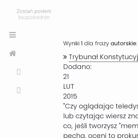
Zostań posłem
bezpośrednim
Wyniki
1
dla frazy
autorskie
:
Trybunał Konstytucy
Dodano:
21
LUT
2015
"Czy oglądając teledy
lub czytając wiersz z
co, jeśli tworzysz "me
pecha, oceni to prokur