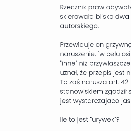
Rzecznik praw obywate
skierowała blisko dwa 
autorskiego.
Przewiduje on grzywnę
naruszenie, "w celu os
"inne" niż przywłaszc
uznał, że przepis jest
To zaś narusza art. 42
stanowiskiem zgodził s
jest wystarczająco ja
Ile to jest "urywek"?