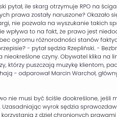
ski pytał, ile skarg otrzymuje RPO na ścig
rych prawa zostały naruszone? Okazało si
argi, nie pozwala na wyszukanie takich spr
nie wpływa to na fakt, że prawo jest nie
bec ogromu różnorodności stanów faktyczn
przepisie? - pytał sędzia Rzepliński. - B
ieokreślone czyny. Obywatel klika na link 
rzy, którzy puszczają muzykę klientom, pad
yhają - odparował Marcin Warchoł, główn
wo nie musi być ściśle dookreślone, jeśli
e. Uzasadniając wyrok sędzia sprawozdawc
korzystania z dzieł chronionych prawami 