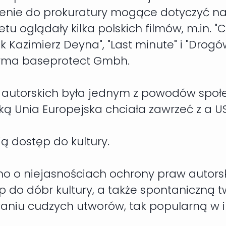
nie do prokuratury mogące dotyczyć nawe
u oglądały kilka polskich filmów, m.in. "
jak Kazimierz Deyna", "Last minute" i "Dro
irma baseprotect Gmbh.
utorskich była jednym z powodów społeczn
 Unia Europejska chciała zawrzeć z a USA
ą dostęp do kultury.
no o niejasnościach ochrony praw autorskic
p do dóbr kultury, a także spontaniczną 
aniu cudzych utworów, tak popularną w i