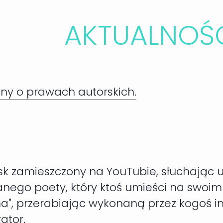
AKTUALNOŚ
jny o prawach autorskich.
sk zamieszczony na YouTubie, słuchając
nanego poety, który ktoś umieści na swoim
ma", przerabiając wykonaną przez kogoś in
ator.