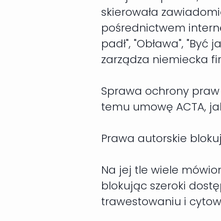
skierowała zawiadomie
pośrednictwem internet
padł", "Obława", "Być 
zarządza niemiecka f
Sprawa ochrony praw a
temu umowę ACTA, jaką
Prawa autorskie blokuj
Na jej tle wiele mówio
blokując szeroki dostę
trawestowaniu i cytow