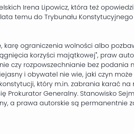
lskich Irena Lipowicz, która też opowiedz
lata temu do Trybunału Konstytucyjnego s
, karę ograniczenia wolności albo pozbaw
iągnięcia korzyści majątkowej", praw auto
zenie czy rozpowszechnianie bez podania
 niejasny i obywatel nie wie, jaki czyn mo
 konstytucji, który m.in. zabrania karać n
ię Prokurator Generalny. Stanowisko Sejmu
sny, a prawa autorskie są permanentnie z