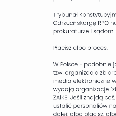
Trybunał Konstytucyjn
Odrzucił skargę RPO na
prokuraturze i sądom.
Płacisz albo proces.
W Polsce - podobnie j
tzw. organizacje zbio
media elektroniczne w
wydają organizacje "z
ZAiKS. Jeśli znajdą c
ustalić personaliów na
dalej: albo płacisz, 