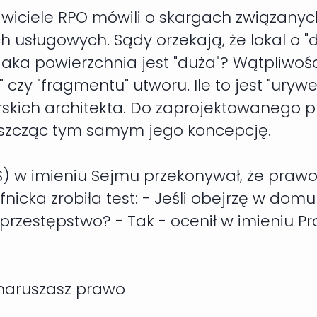
wiciele RPO mówili o skargach związanyc
 usługowych. Sądy orzekają, że lokal o "
 jaka powierzchnia jest "duża"? Wątpliwoś
czy "fragmentu" utworu. Ile to jest "urywek
skich architekta. Do zaprojektowanego p
iszcząc tym samym jego koncepcję.
) w imieniu Sejmu przekonywał, że prawo 
nicka zrobiła test: - Jeśli obejrzę w domu
 przestępstwo? - Tak - ocenił w imieniu 
c naruszasz prawo