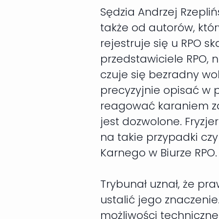
Sędzia Andrzej Rzepliń
także od autorów, któ
rejestruje się u RPO sk
przedstawiciele RPO, 
czuje się bezradny wo
precyzyjnie opisać w 
reagować karaniem za n
jest dozwolone. Fryzje
na takie przypadki cz
Karnego w Biurze RPO.
Trybunał uznał, że pra
ustalić jego znaczeni
możliwości techniczne 