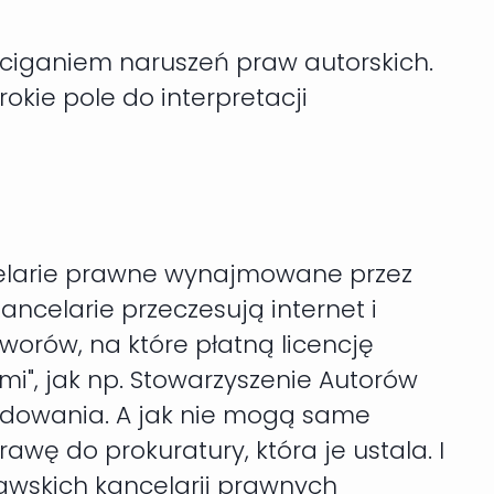
ściganiem naruszeń praw autorskich.
rokie pole do interpretacji
ncelarie prawne wynajmowane przez
ncelarie przeczesują internet i
orów, na które płatną licencję
i", jak np. Stowarzyszenie Autorów
zkodowania. A jak nie mogą same
awę do prokuratury, która je ustala. I
zawskich kancelarii prawnych