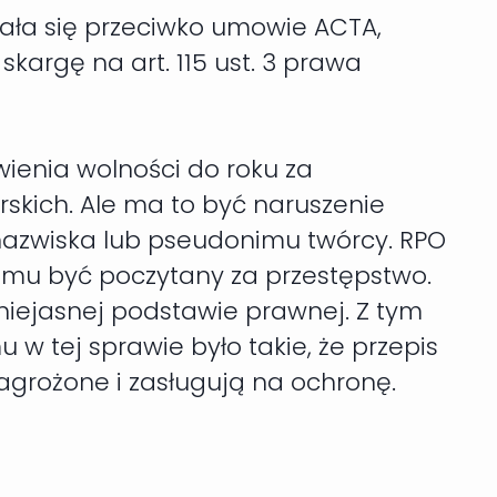
iała się przeciwko umowie ACTA,
kargę na art. 115 ust. 3 prawa
ienia wolności do roku za
rskich. Ale ma to być naruszenie
 nazwiska lub pseudonimu twórcy. RPO
że mu być poczytany za przestępstwo.
a niejasnej podstawie prawnej. Z tym
 w tej sprawie było takie, że przepis
agrożone i zasługują na ochronę.