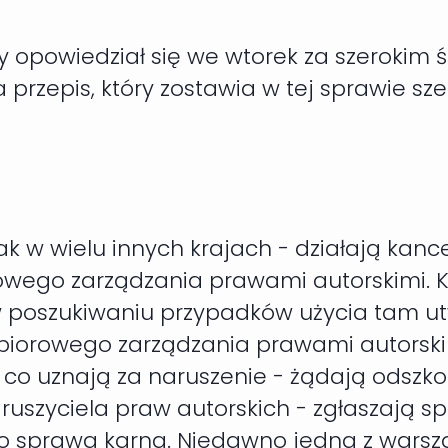
y opowiedział się we wtorek za szerokim 
 przepis, który zostawia w tej sprawie sze
ak w wielu innych krajach - działają ka
rowego zarządzania prawami autorskimi. Ka
 poszukiwaniu przypadków użycia tam utw
biorowego zarządzania prawami autorskim
oś, co uznają za naruszenie - żądają ods
ruszyciela praw autorskich - zgłaszają spr
albo sprawa karna. Niedawno jedna z wars