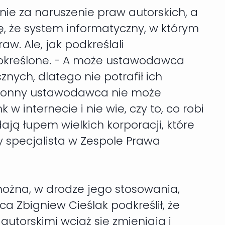
anie za naruszenie praw autorskich, a
ę, że system informatyczny, w którym
aw. Ale, jak podkreślali
dookreślone. - A może ustawodawca
ych, dlatego nie potrafił ich
ezbronny ustawodawca nie może
w internecie i nie wie, czy to, co robi
ają łupem wielkich korporacji, które
y specjalista w Zespole Prawa
 można, w drodze jego stosowania,
a Zbigniew Cieślak podkreślił, że
autorskimi wciąż się zmieniają i