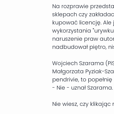
Na rozprawie przedsta
sklepach czy zakładach
kupować licencję. Ale
wykorzystania "urywku" 
naruszenie praw autor
nadbudował piętro, n
Wojciech Szarama (PiS
Małgorzata Pyziak-Szaf
pendrivie, to popełnię
- Nie - uznał Szarama.
Nie wiesz, czy klikają