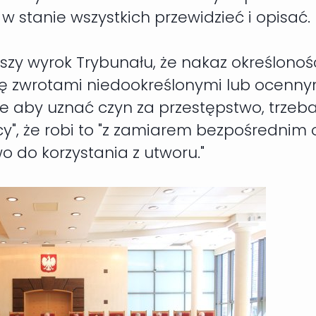
 stanie wszystkich przewidzieć i opisać.
szy wyrok Trybunału, że nakaz określono
 zwrotami niedookreślonymi lub ocennymi
 że aby uznać czyn za przestępstwo, trzeb
y", że robi to "z zamiarem bezpośrednim 
o do korzystania z utworu."