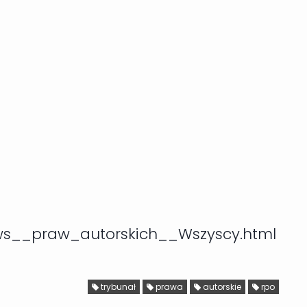
_ws__praw_autorskich__Wszyscy.html
trybunał
prawa
autorskie
rpo