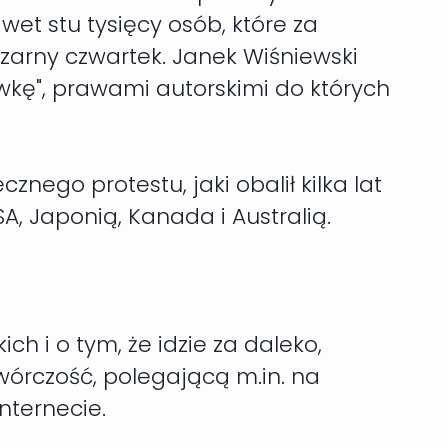
t stu tysięcy osób, które za
Czarny czwartek. Janek Wiśniewski
gówkę", prawami autorskimi do których
ego protestu, jaki obalił kilka lat
, Japonią, Kanada i Australią.
h i o tym, że idzie za daleko,
twórczość, polegającą m.in. na
nternecie.