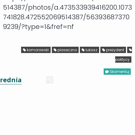
514387/photos/a.473533939416200.1073
741828.472552069514387/56393687370
9239/?type=1&fref=nf
komorowski
piaseczno
lukasz
prezydent
politycy
Skomentuj
rednia