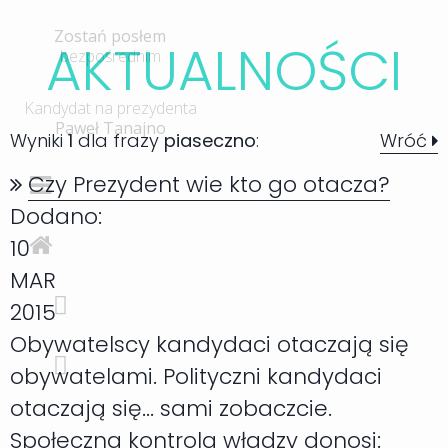
Zostań posłem
AKTUALNOŚC
I
bezpośrednim
Kandydat na prezydenta
Paweł Tanajno
Wyniki
1
dla frazy
piaseczno
:
Wróć
Czy Prezydent wie kto go otacza?
Dodano:
10
MAR
2015
Obywatelscy kandydaci otaczają się
obywatelami. Polityczni kandydaci
otaczają się... sami zobaczcie.
Społeczna kontrola władzy donosi: