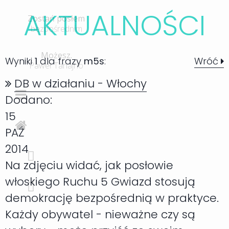
AKTUALNOŚC
I
Zostań posłem
bezpośrednim
Możesz.
Wyniki
1
dla frazy
m5s
:
Wróć
Paweł Tanajno
DB w działaniu - Włochy
Dodano:
15
PAŹ
2014
Na zdjęciu widać, jak posłowie
włoskiego Ruchu 5 Gwiazd stosują
demokrację bezpośrednią w praktyce.
Każdy obywatel - nieważne czy są