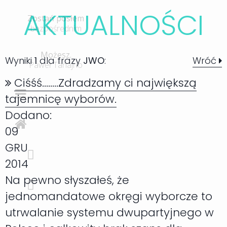
AKTUALNOŚC
I
Zostań posłem
bezpośrednim
Możesz.
Wyniki
1
dla frazy
JWO
:
Wróć
Paweł Tanajno
Ciśśś........Zdradzamy ci największą
tajemnicę wyborów.
Dodano:
09
GRU
2014
Na pewno słyszałeś, że
jednomandatowe okręgi wyborcze to
utrwalanie systemu dwupartyjnego w