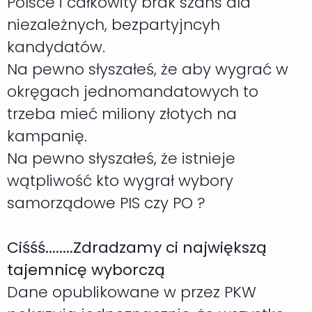
Polsce i całkowity brak szans dla
niezależnych, bezpartyjncyh
kandydatów.
Na pewno słyszałeś, że aby wygrać w
okręgach jednomandatowych to
trzeba mieć miliony złotych na
kampanię.
Na pewno słyszałeś, że istnieje
wątpliwość kto wygrał wybory
samorządowe PIS czy PO ?
Ciśśś........Zdradzamy ci największą
tajemnicę wyborczą
Dane opublikowane w przez PKW