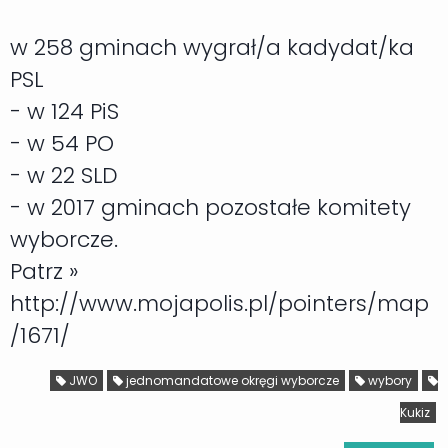
w 258 gminach wygrał/a kadydat/ka
PSL
- w 124 PiS
- w 54 PO
- w 22 SLD
- w 2017 gminach pozostałe komitety
wyborcze.
Patrz »
http://www.mojapolis.pl/pointers/map
/1671/
JWO
jednomandatowe okręgi wyborcze
wybory
Kukiz