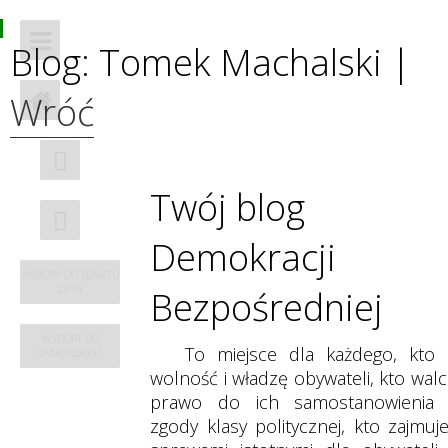
i
Blog: Tomek Machalski |
Wróć
Twój blog
Demokracji
WYBORY DO SENATU
2014
Bezpośredniej
WYBORY DO
To miejsce dla każdego, kto 
SAMORZĄDU
wolność i władzę obywateli, kto walc
prawo do ich samostanowienia
zgody klasy politycznej, kto zajmuje