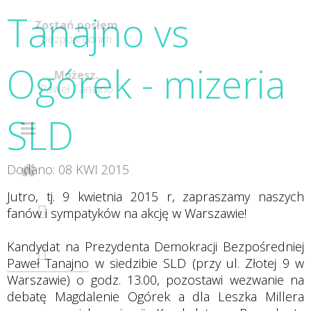
Tanajno vs
Zostań posłem
bezpośrednim
Ogórek - mizeria
Możesz.
Paweł Tanajno
SLD
Dodano: 08 KWI 2015
Jutro, tj. 9 kwietnia 2015 r, zapraszamy naszych
fanów i sympatyków na akcję w Warszawie!
Kandydat na Prezydenta Demokracji Bezpośredniej
Paweł Tanajno
w siedzibie SLD (przy ul. Złotej 9 w
Warszawie) o godz. 13.00, pozostawi wezwanie na
debatę Magdalenie Ogórek a dla Leszka Millera