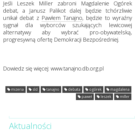
Jeśli Leszek Miller zabroni Magdalenie Ogórek
debat, a Janusz Palikot dalej będzie tchórzliwie
unikał debat z
Pawłem Tanajno
, będzie to wyraźny
sygnał dla wyborców szukających lewicowej
alternatywy aby wybrać pro-obywatelską,
progresywną ofertę Demokracji Bezpośredniej.
Dowiedz się więcej: www.tanajno.db.org.pl
mizeria
sld
tanajno
debata
ogórek
magdalena
paweł
leszek
miller
Aktualności