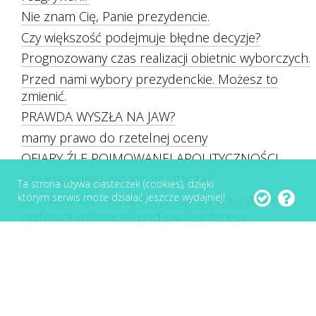
Nie znam Cię, Panie prezydencie.
Czy większość podejmuje błędne decyzje?
Prognozowany czas realizacji obietnic wyborczych.
Przed nami wybory prezydenckie. Możesz to
zmienić.
PRAWDA WYSZŁA NA JAW?
mamy prawo do rzetelnej oceny
OFIARY ŹLE POJMOWANEJ APOLITYCZNOŚCI
Czy Prezydent wie kto go otacza?
Ta strona używa ciasteczek (cookies), dzięki
którym serwis może działać jeszcze wydajniej!
Spowiedź Giertycha. Przyznaje się do ustawienia
ordynacji wyborczej pod swoje interesy.
Banki są bezpieczne, a TY ?
CO WARTA JEST MATURA
Antybankowy bunt, przeciwko zorganizowanym
oszustwom.