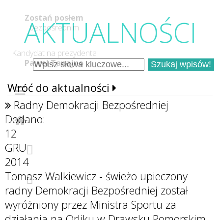
Zostań posłem
AKTUALNOŚC
I
bezpośrednim
Kandydat na prezydenta
Paweł Tanajno
Wróć do aktualności
Radny Demokracji Bezpośredniej
Dodano:
12
GRU
2014
Tomasz Walkiewicz - świeżo upieczony
radny Demokracji Bezpośredniej został
wyróżniony przez Ministra Sportu za
działania na Orliku w Drawsku Pomorskim