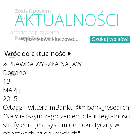
Zostań posłem
AKTUALNOŚC
I
bezpośrednim
Kandydat na prezydenta
Paweł Tanajno
Wróć do aktualności
PRAWDA WYSZŁA NA JAW
Dodano:
13
MAR
2015
Cytat z Twittera mBanku @mbank_research:
Najwiekszym zagrozeniem dla integralnosci
strefy euro jest system demokratyczny w
panstwach czlonkowskich