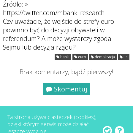
Źródło: »
https://twitter.com/mbank_research
Czy uważacie, że wejście do strefy euro
powinno być do decyzji obywateli w
referendum? A może wystarczy zgoda
Sejmu lub decyzja rządu?
banki
euro
demokracja
ue
Brak komentarzy, bądź pierwszy!
Skomentuj
Ta strona używa ciasteczek (cookies),
dzięki którym serwis może działać
jeszcze wydajniej!