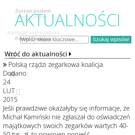
Zostań posłem
AKTUALNOŚC
I
bezpośrednim
Kandydat na prezydenta
Paweł Tanajno
Wróć do aktualności
Polską rządzi zegarkowa koalicja.
Dodano:
24
LUT
2015
Jeśli prawdziwe okazałyby się informacje, że
Michał Kamiński nie zgłaszał do oświadczeń
majątkowych swoich zegarków wartych 40-
50 tys. zł, to powinien ponieść