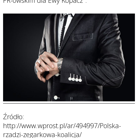
PR-owskim dla Ewy Kopacz".
Źródło:
http://www.wprost.pl/ar/494997/Polska-
rzadzi-zegarkowa-koalicja/