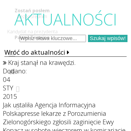
Zostań posłem
AKTUALNOŚC
I
bezpośrednim
Kandydat na prezydenta
Paweł Tanajno
Wróć do aktualności
Kraj stanął na krawędzi.
Dodano:
04
STY
2015
Jak ustaliła Agencja Informacyjna
Polskapresse lekarze z Porozumienia
Zielonogórskiego zgłosili zaginięcie Ewy
Kopacz w sobotę wieczorem w komisariacie