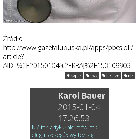
Źródło :
http://www.gazetalubuska.pl/apps/pbcs.dll/
article?
AID=%2F20150104%2FKRAJ%2F150109903
kopcz
ewa
lekarze
nfz
Karol Bauer
2015-01-04
17:26:53
Nić ten artykuł nie mówi tak
długi i szczegółowy tez się