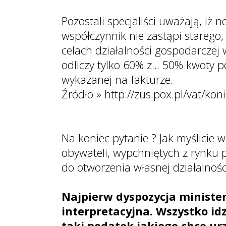
Pozostali specjaliści uważają, i
współczynnik nie zastąpi starego,
celach działalności gospodarcze
odliczy tylko 60% z... 50% kwoty
wykazanej na fakturze.
Źródło » http://zus.pox.pl/vat/ko
Na koniec pytanie ? Jak myślicie 
obywateli, wypchniętych z rynku p
do otworzenia własnej działalnośc
Najpierw dyspozycja ministe
interpretacyjna. Wszystko id
taki podatek jakiego chce ur