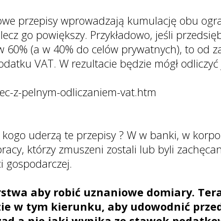
ż nowe przepisy wprowadzają kumulację obu ogr
 lecz go powiększy. Przykładowo, jeśli przeds
j w 60% (a w 40% do celów prywatnych), to od
 podatku VAT. W rezultacie będzie mógł odlicz
niec-z-pelnym-odliczaniem-vat.htm
w kogo uderzą te przepisy ? W w banki, w korp
racy, którzy zmuszeni zostali lub byli zachęc
i gospodarczej.
rstwa aby robić uznaniowe domiary. Ter
zie w tym kierunku, aby udowodnić przed
ząd a nie jaki wynika ze stawek podatko