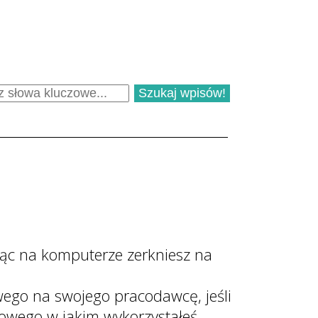
ując na komputerze zerkniesz na
ego na swojego pracodawcę, jeśli
towego w jakim wykorzystałeś