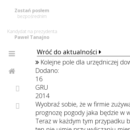
Zostań posłem
bezpośrednim
Kandydat na prezydenta
Paweł Tanajno
Wróć do aktualności
Kolejne pole dla urzędniczej dow
Dodano:
16
GRU
2014
Wyobraź sobie, że w firmie zużyw
prognozę pogody jaka będzie w w
Teraz w każdym tym przypadku bę
ten nie ujmie przy wyliczaniu mi