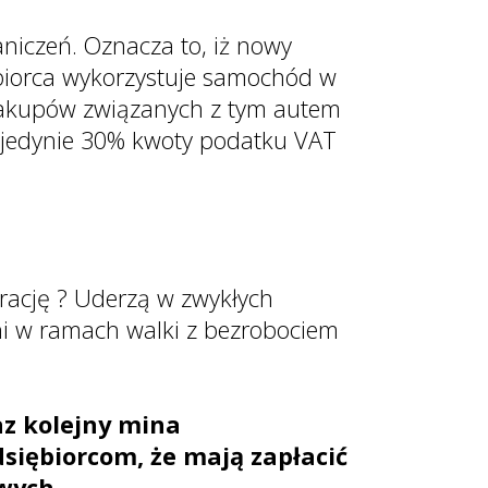
aniczeń. Oznacza to, iż nowy
iębiorca wykorzystuje samochód w
 zakupów związanych z tym autem
yć jedynie 30% kwoty podatku VAT
orację ? Uderzą w zwykłych
ani w ramach walki z bezrobociem
az kolejny mina
siębiorcom, że mają zapłacić
wych.