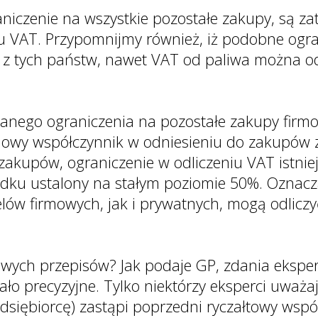
aniczenie na wszystkie pozostałe zakupy, są z
u VAT. Przypomnijmy również, iż podobne ogra
 z tych państw, nawet VAT od paliwa można od
wanego ograniczenia na pozostałe zakupy fir
yć nowy współczynnik w odniesieniu do zakupó
kupów, ograniczenie w odliczeniu VAT istnieje
dku ustalony na stałym poziomie 50%. Oznacza
ów firmowych, jak i prywatnych, mogą odliczy
wych przepisów? Jak podaje GP, zdania eksper
ało precyzyjne. Tylko niektórzy eksperci uważa
edsiębiorcę) zastąpi poprzedni ryczałtowy wsp