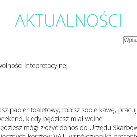
AKTUALNOŚC
I
olności intepretacyjnej
asz papier toaletowy, robisz sobie kawę, prac
eekend, kiedy będziesz miał wolne.
dziesz mógł złożyć donos do Urzędu Skarbow
esięcznych kosztów VAT, współczynnika procen