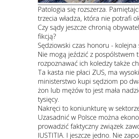
Patologia się rozszerza. Pamiętajci
trzecia władza, która nie potrafi o
Czy sądy jeszcze chronią obywatel
fikcją?
Sędziowski czas honoru - kolejna
Nie mogą jeździć z pospólstwem 
rozpoznawać ich koledzy także ch
Ta kasta nie płaci ZUS, ma wysok
ministerstwo kupi sędziom po dwa
żon lub mężów to jest mała nadzi
tysięcy.
Nakręci to koniunkturę w sektorz
Uzasadnić w Polsce można ekonom
prowadzić faktyczny związek zaw
IUSTITIA. I jeszcze jedno. Nie z