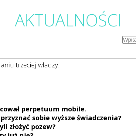
AKTUALNOŚC
I
niu trzeciej władzy.
acował perpetuum mobile.
 przyznać sobie wyższe świadczenia?
yli złożyć pozew?
zy już nie?