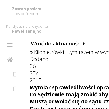
Zostań posłem
bezpośrednim
Kandydat na prezydenta
Paweł Tanajno
Wróć do aktualności
Kilometrówki - tym razem w wyda
Dodano:
06
STY
2015
Wymiar sprawiedliwości opr
Co Sędziowie mają zrobić aby
Muszą odwołać się do sądu cz
Czy to jest jeszcze śmieszne c