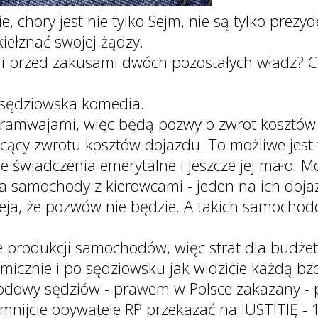
e, chory jest nie tylko Sejm, nie są tylko prezyd
kiełznać swojej żądzy.
i przed zakusami dwóch pozostałych władz? Czy
 sędziowska komedia.
tramwajami, więc będą pozwy o zwrot kosztów 
cący zwrotu kosztów dojazdu. To możliwe jest t
ie świadczenia emerytalne i jeszcze jej mało.
 samochody z kierowcami - jeden na ich dojaz
eja, że pozwów nie będzie. A takich samochod
e produkcji samochodów, więc strat dla budżet
icznie i po sędziowsku jak widzicie każdą bz
odowy sędziów - prawem w Polsce zakazany -
apomnijcie obywatele RP przekazać na IUSTITIĘ 